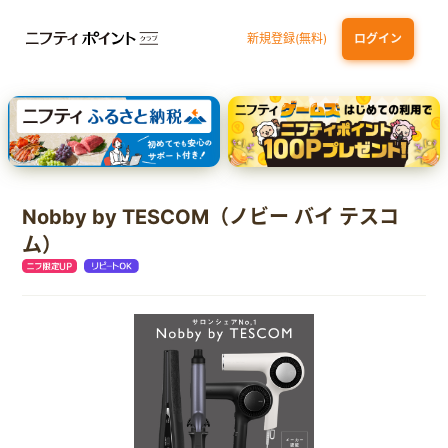
新規登録(無料)
ログイン
dカード
九州カードNEXT
JCB ORIGINAL SERIES：JCBカード S
三井住友カード ゴールド（NL）（家族カード発行）
【実質初月無料】DMM | Disney+(ディズニープラス) セットプラン
Nobby by TESCOM（ノビー バイ テスコ
ム）