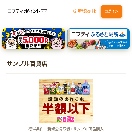
新規登録(無料)
ログイン
三井住友カード（NL）オーロラデザイン
【三井住友銀行口座お持ちの方専用】Olive口座切替
P-one Wiz
ライフカードビジネスライトプラス
dカード
サンプル百貨店
獲得条件：新規会員登録+サンプル商品購入