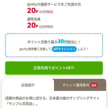
@niftyの接続サービスをご利用の方
20
P
(20円相当)
通常会員
20
P
(20円相当)
30
ポイント交換で最大
円
相当に！
@nifty使用権に交換して
0円チャレンジ »
しよう！
広告利用でポイントGET!
広告紹介
ポイント獲得条件
重要
話題の商品がお得に試せる、日本最大級のサンプリングサイト
「サンプル百貨店」。