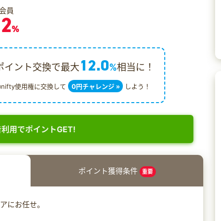
会員
.2
%
12.0
ポイント交換で最大
%
相当に！
@nifty使用権に交換して
0円チャレンジ »
しよう！
利用でポイントGET!
ポイント獲得条件
重要
ィアにお任せ。