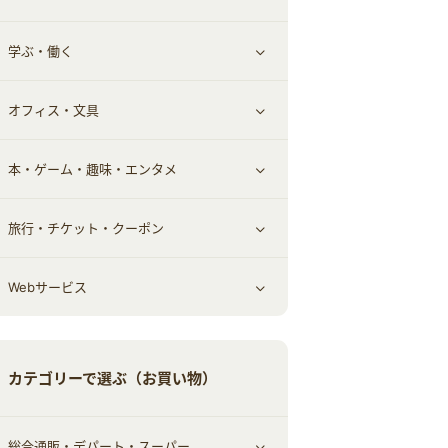
学ぶ・働く
その他投資
その他金融
住まい・暮らし
すべて見る
オフィス・文具
不動産
ギフト・贈答品
すべて見る
本・ゲーム・趣味・エンタメ
引越し
習い事・学習・学校
すべて見る
旅行・チケット・クーポン
エコ・エネルギー
仕事・転職
オフィス・文具
すべて見る
Webサービス
車情報・カーシェア・レンタル
ゲーム・趣味
すべて見る
中古車
音楽・シネマ・エンタメ
旅行・レジャー・航空券・宿泊
すべて見る
カテゴリーで選ぶ（お買い物）
結婚・恋愛
本
チケット・クーポン・チラシ
Webサービス(コミュニティ)
総合通販・デパート・スーパー