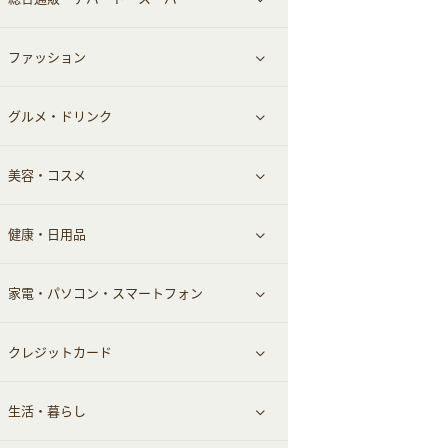
お役立ち
ファッション
すべて見る
赤ちゃん・こども・マタニティ
グルメ・ドリンク
総合通販
すべて見る
ペット
美容・コスメ
デパート・スーパー
ファッション
すべて見る
ふるさと納税
健康・日用品
インナー・下着
グルメ
すべて見る
家電・パソコン・スマートフォン
靴・フットウェア
ドリンク
スキンケア
すべて見る
クレジットカード
小物・かばん
お酒
メイクアップ
健康食品｜青汁・飲料
すべて見る
生活・暮らし
スーツ・フォーマル
食材宅配
ヘアケア
健康食品｜乳酸菌・ケフィア
家電・パソコン・ソフトウェア
すべて見る