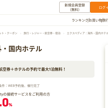
新規会員登録
ログ
（無料）
お買い物
旅
ランキング
マイメニュー
ット・クーポン
旅行・レジャー・航空券・宿泊
エクスペディア：海外・国内ホテ
ポイント通帳
ポイント交換
登録情報
外・国内ホテル
その他
／ 航空券＋ホテルの予約で最大1泊無料！
お知らせ
初心者ガイド
よくある質問
キャンペーン
お問い合わせ
条件：WEB予約後、催行完了
ログイン
iftyの接続サービスをご利用の方
.0
%