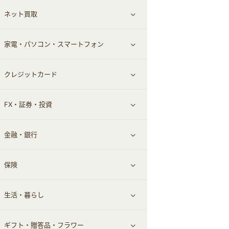
ネット買取
スーツ・フォーマル
お酒
ヘアケア
すべて見る
家電・パソコン・スマートフォン
食材宅配
エステ・サロン
スポーツ・フィットネス
すべて見る
クレジットカード
ウォーターサーバー
メンズ美容
日用品・薬局・からだ
ネット買取
すべて見る
FX・証券・投資
家電・パソコン・ソフトウェア
すべて見る
金融・銀行
通信・レンタルサーバー
クレジットカード
すべて見る
保険
スマホアプリ
FX
すべて見る
生活・暮らし
スマホ・携帯電話・SIM
証券
銀行・ネット銀行
すべて見る
ギフト・贈答品・フラワー
定額制有料コンテンツ
仮想通貨
キャッシング・ローン
保険相談・面談
すべて見る