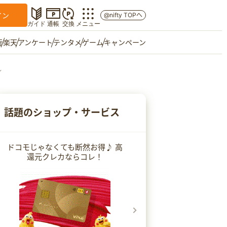
イン
@nifty TOPへ
ガイド
通帳
交換
メニュー
行
楽天
アンケート
テンタメ
ゲーム
キャンペーン
ル
マイショップ
友達紹介
話題のショップ・サービス
ご意見箱
ドコモじゃなくても断然お得♪ 高
還元クレカならコレ！