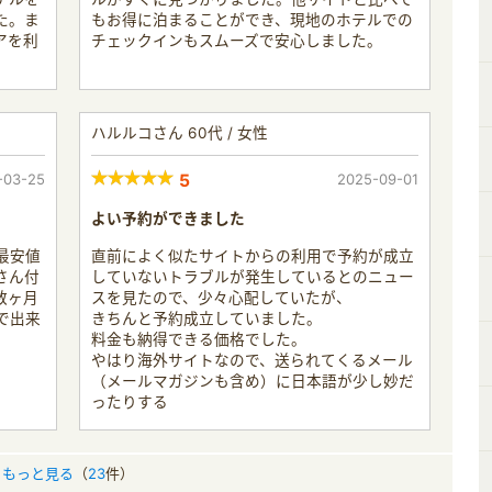
た。ま
もお得に泊まることができ、現地のホテルでの
アを利
チェックインもスムーズで安心しました。
ハルルコさん 60代 / 女性
-03-25
5
2025-09-01
よい予約ができました
最安値
直前によく似たサイトからの利用で予約が成立
さん付
していないトラブルが発生しているとのニュー
数ヶ月
スを見たので、少々心配していたが、
で出来
きちんと予約成立していました。
料金も納得できる価格でした。
やはり海外サイトなので、送られてくるメール
（メールマガジンも含め）に日本語が少し妙だ
ったりする
もっと見る
（
23
件）