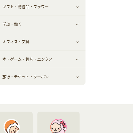
ギフト・贈答品・フラワー
メンズ美容
健康食品｜その他
スマホ・携帯電話・SIM
クレジットカード
すべて見る
学ぶ・働く
美容・ダイエット用品
スポーツ・フィットネス
車情報・カーシェア・レンタル
すべて見る
オフィス・文具
脱毛用品
日用品・薬局・からだ
お役立ち
ギフト・贈答品
すべて見る
本・ゲーム・趣味・エンタメ
美容食品
生活雑貨・家具インテリア
フラワー
習い事・学習・学校
すべて見る
旅行・チケット・クーポン
赤ちゃん・こども・マタニティ
オフィス・文具
すべて見る
ペット
ゲーム・趣味
すべて見る
ふるさと納税
音楽・シネマ・エンタメ
旅行・レジャー・航空券・宿泊
本
チケット・クーポン・チラシ