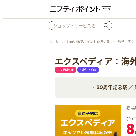
ホーム
お買い物でポイントを貯める
旅行・チケ
エクスペディア：海
＼ 20周年記念祭 
獲得
@n
8