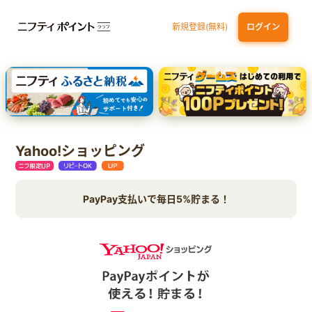
新規登録(無料)
ログイン
dカード GOLD
三井住友カード ゴールド（NL）（家族カード発行）
【実質初月無料】DMM | Disney+(ディズニープラス) セットプラン
SBI証券 確定拠出年金（iDeCo）
Yahoo!ショッピング
PayPay支払いで毎日5%貯まる！