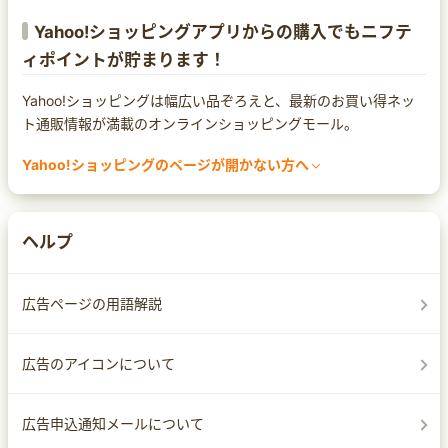
Yahoo!ショッピングアプリからの購入でもニフテ
ィポイントが貯まります！
Yahoo!ショッピングは幅広い品ぞろえと、最新のお買い得ネッ
ト通販情報が満載のオンラインショッピングモール。
Yahoo!ショッピングのページが開かない方へ
まれにセキュリティ対策ソフトによってページ遷移ができなくな
る場合があります。
Yahoo!ショッピングのページが開かなかったり、警告の文言が
ヘルプ
出てしまった場合は、セキュリティ対策ソフトの設定をご確認く
ださい。
なお、設定方法は
広告ページの用語解説
サイトへのアクセスを許可する
サイトへ移動する
広告のアイコンについて
ホワイトリストへ追加する
など、セキュリティ対策ソフトによって異なりますので、各ソフ
広告申込通知メールについて
トのマニュアルをご確認ください。