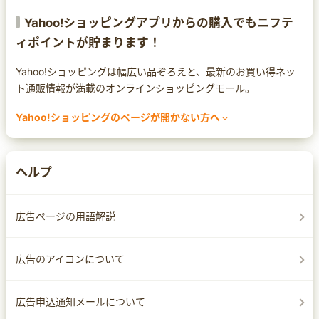
Yahoo!ショッピングアプリからの購入でもニフテ
ィポイントが貯まります！
Yahoo!ショッピングは幅広い品ぞろえと、最新のお買い得ネッ
ト通販情報が満載のオンラインショッピングモール。
Yahoo!ショッピングのページが開かない方へ
まれにセキュリティ対策ソフトによってページ遷移ができなくな
る場合があります。
Yahoo!ショッピングのページが開かなかったり、警告の文言が
ヘルプ
出てしまった場合は、セキュリティ対策ソフトの設定をご確認く
ださい。
なお、設定方法は
広告ページの用語解説
サイトへのアクセスを許可する
サイトへ移動する
広告のアイコンについて
ホワイトリストへ追加する
など、セキュリティ対策ソフトによって異なりますので、各ソフ
広告申込通知メールについて
トのマニュアルをご確認ください。