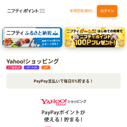
新規登録(無料)
ログイン
dカード
九州カードNEXT
JCB ORIGINAL SERIES：JCBカード S
三井住友カード ゴールド（NL）（家族カード発行）
【実質初月無料】DMM | Disney+(ディズニープラス) セットプラン
Yahoo!ショッピング
PayPay支払いで毎日5%貯まる！