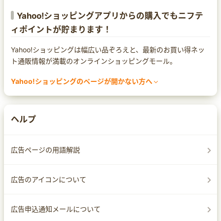
Yahoo!ショッピングアプリからの購入でもニフテ
ィポイントが貯まります！
Yahoo!ショッピングは幅広い品ぞろえと、最新のお買い得ネッ
ト通販情報が満載のオンラインショッピングモール。
Yahoo!ショッピングのページが開かない方へ
まれにセキュリティ対策ソフトによってページ遷移ができなくな
る場合があります。
Yahoo!ショッピングのページが開かなかったり、警告の文言が
ヘルプ
出てしまった場合は、セキュリティ対策ソフトの設定をご確認く
ださい。
なお、設定方法は
広告ページの用語解説
サイトへのアクセスを許可する
サイトへ移動する
広告のアイコンについて
ホワイトリストへ追加する
など、セキュリティ対策ソフトによって異なりますので、各ソフ
広告申込通知メールについて
トのマニュアルをご確認ください。