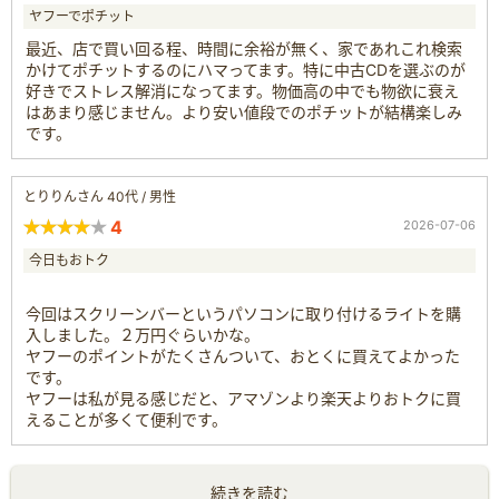
ヤフーでポチット
最近、店で買い回る程、時間に余裕が無く、家であれこれ検索
かけてポチットするのにハマってます。特に中古CDを選ぶのが
好きでストレス解消になってます。物価高の中でも物欲に衰え
はあまり感じません。より安い値段でのポチットが結構楽しみ
です。
とりりんさん 40代 / 男性
4
2026-07-06
今日もおトク
今回はスクリーンバーというパソコンに取り付けるライトを購
入しました。２万円ぐらいかな。
ヤフーのポイントがたくさんついて、おとくに買えてよかった
です。
ヤフーは私が見る感じだと、アマゾンより楽天よりおトクに買
えることが多くて便利です。
続きを読む