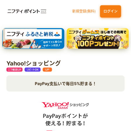
新規登録(無料)
ログイン
dカード GOLD
三井住友カード ゴールド（NL）（家族カード発行）
【実質初月無料】DMM | Disney+(ディズニープラス) セットプラン
SBI証券 確定拠出年金（iDeCo）
Yahoo!ショッピング
PayPay支払いで毎日5%貯まる！