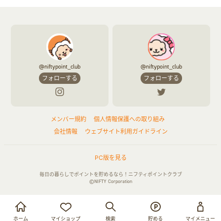
@niftypoint_club
@niftypoint_club
フォローする
フォローする
メンバー規約
個人情報保護への取り組み
会社情報
ウェブサイト利用ガイドライン
PC版を見る
毎日の暮らしでポイントを貯めるなら！ニフティポイントクラブ
©NIFTY Corporation
お買い物・サービス利用で貯める
ログイン
ホーム
マイショップ
検索
貯める
マイメニュー