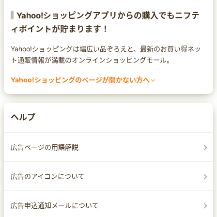
Yahoo!ショッピングアプリからの購入でもニフテ
ィポイントが貯まります！
Yahoo!ショッピングは幅広い品ぞろえと、最新のお買い得ネッ
ト通販情報が満載のオンラインショッピングモール。
Yahoo!ショッピングのページが開かない方へ
まれにセキュリティ対策ソフトによってページ遷移ができなくな
る場合があります。
Yahoo!ショッピングのページが開かなかったり、警告の文言が
ヘルプ
出てしまった場合は、セキュリティ対策ソフトの設定をご確認く
ださい。
なお、設定方法は
広告ページの用語解説
サイトへのアクセスを許可する
サイトへ移動する
広告のアイコンについて
ホワイトリストへ追加する
など、セキュリティ対策ソフトによって異なりますので、各ソフ
広告申込通知メールについて
トのマニュアルをご確認ください。