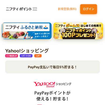
新規登録(無料)
ログイン
dカード GOLD
三井住友カード ゴールド（NL）（家族カード発行）
【実質初月無料】DMM | Disney+(ディズニープラス) セットプラン
SBI証券 確定拠出年金（iDeCo）
Yahoo!ショッピング
PayPay支払いで毎日5%貯まる！