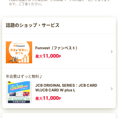
ので、ご了承ください。
話題のショップ・サービス
Funvest（ファンベスト）
11,000
最大
P
年会費はずっと無料♪
JCB ORIGINAL SERIES：JCB CARD
W/JCB CARD W plus L
11,000
最大
P