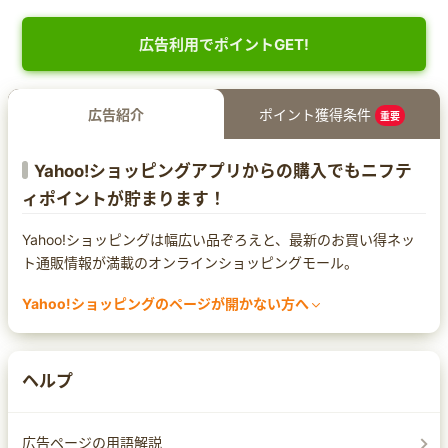
広告利用でポイントGET!
広告紹介
ポイント獲得条件
重要
Yahoo!ショッピングアプリからの購入でもニフテ
ィポイントが貯まります！
Yahoo!ショッピングは幅広い品ぞろえと、最新のお買い得ネッ
ト通販情報が満載のオンラインショッピングモール。
Yahoo!ショッピングのページが開かない方へ
まれにセキュリティ対策ソフトによってページ遷移ができなくな
る場合があります。
Yahoo!ショッピングのページが開かなかったり、警告の文言が
ヘルプ
出てしまった場合は、セキュリティ対策ソフトの設定をご確認く
ださい。
なお、設定方法は
広告ページの用語解説