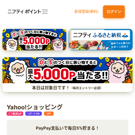
新規登録(無料)
ログイン
三井住友カード（NL）オーロラデザイン
【三井住友銀行口座お持ちの方専用】Olive口座切替
P-one Wiz
ライフカードビジネスライトプラス
dカード
本日は対象日です！
（毎月エントリー必須）
Yahoo!ショッピング
PayPay支払いで毎日5%貯まる！