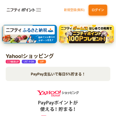
新規登録(無料)
ログイン
dカード GOLD
三井住友カード ゴールド（NL）（家族カード発行）
【実質初月無料】DMM | Disney+(ディズニープラス) セットプラン
SBI証券 確定拠出年金（iDeCo）
Yahoo!ショッピング
PayPay支払いで毎日5%貯まる！