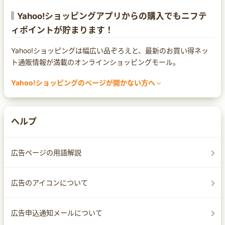
Yahoo!ショッピングアプリからの購入でもニフテ
ィポイントが貯まります！
Yahoo!ショッピングは幅広い品ぞろえと、最新のお買い得ネッ
ト通販情報が満載のオンラインショッピングモール。
Yahoo!ショッピングのページが開かない方へ
まれにセキュリティ対策ソフトによってページ遷移ができなくな
る場合があります。
Yahoo!ショッピングのページが開かなかったり、警告の文言が
ヘルプ
出てしまった場合は、セキュリティ対策ソフトの設定をご確認く
ださい。
なお、設定方法は
広告ページの用語解説
サイトへのアクセスを許可する
サイトへ移動する
広告のアイコンについて
ホワイトリストへ追加する
など、セキュリティ対策ソフトによって異なりますので、各ソフ
広告申込通知メールについて
トのマニュアルをご確認ください。