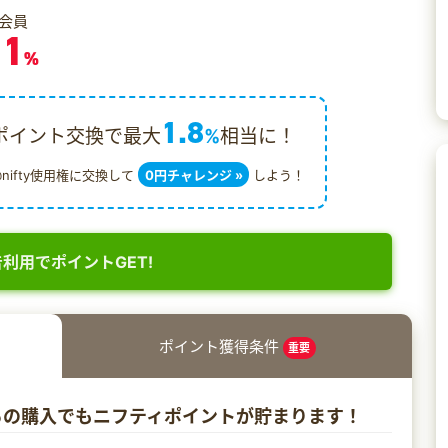
会員
.1
%
1.8
ポイント交換で最大
%
相当に！
@nifty使用権に交換して
0円チャレンジ »
しよう！
利用でポイントGET!
ポイント獲得条件
重要
からの購入でもニフティポイントが貯まります！