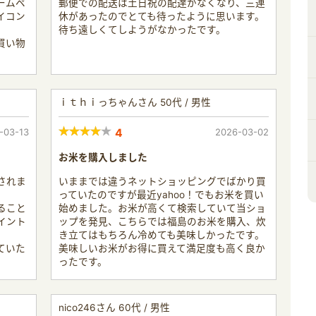
ームペ
郵便での配送は土日祝の配達がなくなり、三連
イコン
休があったのでとても待ったように思います。
待ち遠しくてしようがなかったです。
買い物
ｉｔｈｉっちゃんさん 50代 / 男性
-03-13
4
2026-03-02
お米を購入しました
されま
いままでは違うネットショッピングでばかり買
っていたのですが最近yahoo！でもお米を買い
ること
始めました。お米が高くて検索していて当ショ
イント
ップを発見、こちらでは福島のお米を購入、炊
き立てはもちろん冷めても美味しかったです。
ていた
美味しいお米がお得に買えて満足度も高く良か
ったです。
nico246さん 60代 / 男性