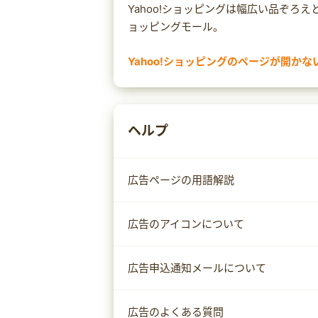
Yahoo!ショッピングは幅広い品ぞろ
ョッピングモール。
Yahoo!ショッピングのページが開かな
まれにセキュリティ対策ソフトによっ
Yahoo!ショッピングのページが開か
対策ソフトの設定をご確認ください。
ヘルプ
なお、設定方法は
サイトへのアクセスを許可する
サイトへ移動する
広告ページの用語解説
ホワイトリストへ追加する
など、セキュリティ対策ソフトによっ
広告のアイコンについて
い。
広告申込通知メールについて
広告のよくある質問