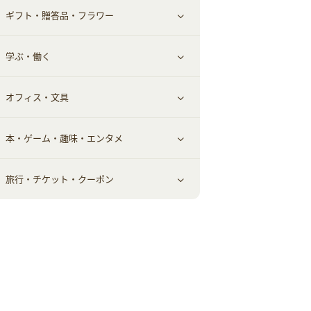
ギフト・贈答品・フラワー
メンズ美容
健康食品｜その他
スマホ・携帯電話・SIM
クレジットカード
すべて見る
学ぶ・働く
美容・ダイエット用品
スポーツ・フィットネス
車情報・カーシェア・レンタル
すべて見る
オフィス・文具
脱毛用品
日用品・薬局・からだ
お役立ち
ギフト・贈答品
すべて見る
本・ゲーム・趣味・エンタメ
美容食品
生活雑貨・家具インテリア
フラワー
習い事・学習・学校
すべて見る
旅行・チケット・クーポン
赤ちゃん・こども・マタニティ
オフィス・文具
すべて見る
ペット
ゲーム・趣味
すべて見る
ふるさと納税
音楽・シネマ・エンタメ
旅行・レジャー・航空券・宿泊
本
チケット・クーポン・チラシ