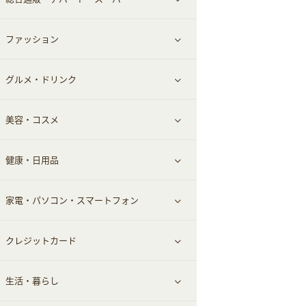
お役立ち
ファッション
すべて見る
赤ちゃん・こども・マタニティ
グルメ・ドリンク
総合通販
すべて見る
ペット
美容・コスメ
デパート・スーパー
ファッション
すべて見る
ふるさと納税
健康・日用品
インナー・下着
グルメ
すべて見る
家電・パソコン・スマートフォン
靴・フットウェア
ドリンク
スキンケア
すべて見る
クレジットカード
小物・かばん
お酒
メイクアップ
健康食品｜青汁・飲料
すべて見る
生活・暮らし
スーツ・フォーマル
食材宅配
ヘアケア
健康食品｜乳酸菌・ケフィア
家電・パソコン・ソフトウェア
すべて見る