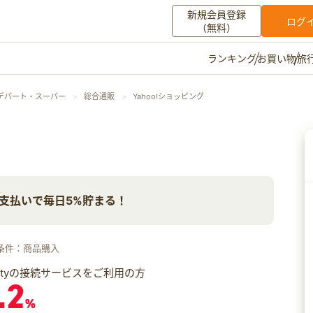
新規会員登録
ログ
（無料）
お買い物
旅
ランキング
マイメニュー
デパート・スーパー
総合通販
Yahoo!ショッピング
ポイント通帳
ポイント交換
登録情報
その他
ay支払いで毎日5%貯まる！
お知らせ
初心者ガイド
よくある質問
キャンペーン
お問い合わせ
条件：商品購入
ログイン
iftyの接続サービスをご利用の方
.2
%