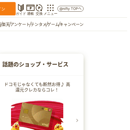
イン
@nifty TOPへ
ガイド
通帳
交換
メニュー
行
楽天
アンケート
テンタメ
ゲーム
キャンペーン
マイショップ
友達紹介
話題のショップ・サービス
ご意見箱
ドコモじゃなくても断然お得♪ 高
還元クレカならコレ！