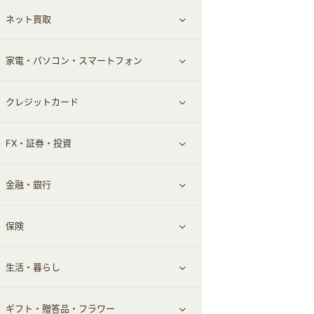
ネット買取
スーツ・フォーマル
お酒
ヘアケア
すべて見る
家電・パソコン・スマートフォン
食材宅配
エステ・サロン
スポーツ・フィットネス
すべて見る
クレジットカード
ウォーターサーバー
メンズ美容
日用品・薬局・からだ
ネット買取
すべて見る
FX・証券・投資
家電・パソコン・ソフトウェア
すべて見る
金融・銀行
通信・レンタルサーバー
クレジットカード
すべて見る
保険
スマホアプリ
FX
すべて見る
生活・暮らし
スマホ・携帯電話・SIM
証券
銀行・ネット銀行
すべて見る
ギフト・贈答品・フラワー
定額制有料コンテンツ
仮想通貨
キャッシング・ローン
保険相談・面談
すべて見る