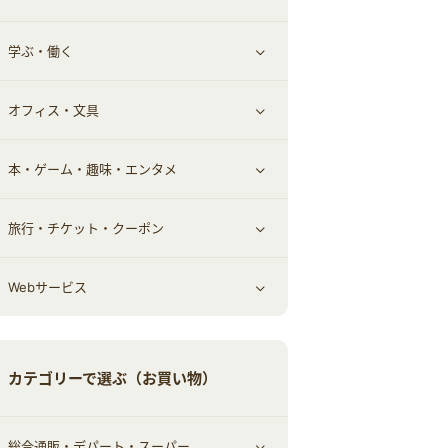
学ぶ・働く
その他投資
その他金融
住まい・暮らし
すべて見る
オフィス・文具
不動産
ギフト・贈答品
すべて見る
本・ゲーム・趣味・エンタメ
引越し
習い事・学習・学校
すべて見る
旅行・チケット・クーポン
エコ・エネルギー
仕事・転職
オフィス・文具
すべて見る
Webサービス
車情報・カーシェア・レンタル
ゲーム・趣味
すべて見る
中古車
音楽・シネマ・エンタメ
旅行・レジャー・航空券・宿泊
すべて見る
カテゴリーで選ぶ（お買い物）
結婚・恋愛
本
チケット・クーポン・チラシ
Webサービス(コミュニティ)
総合通販・デパート・スーパー