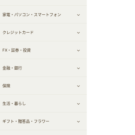
家電・パソコン・スマートフォン
食材宅配
エステ・サロン
スポーツ・フィットネス
すべて見る
クレジットカード
ウォーターサーバー
メンズ美容
日用品・薬局・からだ
ネット買取
すべて見る
FX・証券・投資
家電・パソコン・ソフトウェア
すべて見る
金融・銀行
通信・レンタルサーバー
クレジットカード
すべて見る
保険
スマホアプリ
FX
すべて見る
生活・暮らし
スマホ・携帯電話・SIM
証券
銀行・ネット銀行
すべて見る
ギフト・贈答品・フラワー
定額制有料コンテンツ
仮想通貨
キャッシング・ローン
保険相談・面談
すべて見る