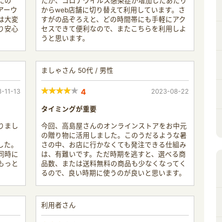
たの
たが、コロナウイルス感染症が増加したあたり
アーウ
からweb店舗に切り替えて利用しています。さ
は大変
すがの品ぞろえと、どの時間帯にも手軽にアク
り安心
セスできて便利なので、またこちらを利用しよ
うと思います。
ましゃさん 50代 / 男性
-11-13
4
2023-08-22
タイミングが重要
りまし
今回、高島屋さんのオンラインストアをお中元
の贈り物に活用しました。このうだるような暑
した。
さの中、お店に行かなくても発注できる仕組み
同時に
は、有難いです。ただ時期を逃すと、選べる商
もっと
品数、または送料無料の商品も少なくなってく
るので、良い時期に使うのが良いと思います。
利用者さん