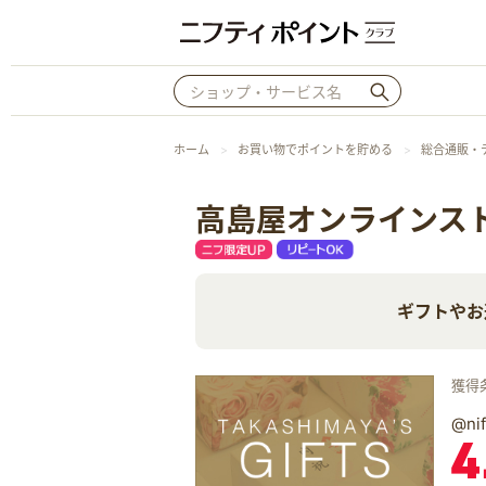
ホーム
お買い物でポイントを貯める
総合通販・
高島屋オンラインス
ギフトやお
獲得
@n
4