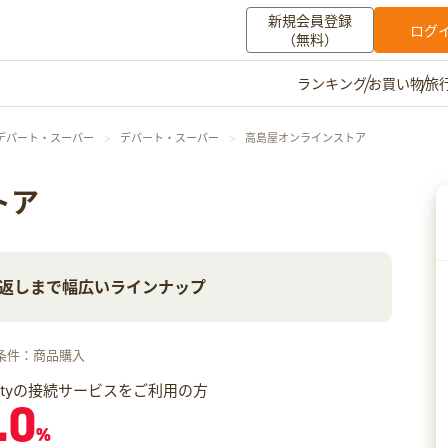
新規会員登録
ログ
（無料）
お買い物
旅
ランキング
マイメニュー
デパート・スーパー
デパート・スーパー
高島屋オンラインストア
ポイント通帳
ポイント交換
登録情報
トア
その他
返しまで幅広いラインナップ
お知らせ
初心者ガイド
よくある質問
キャンペーン
お問い合わせ
条件：商品購入
ログイン
iftyの接続サービスをご利用の方
.0
%