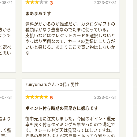
-08-21
3
2023-07-31
まあまあです
送料がかかるのが難点だが、カタログギフトの
方から
種類はかなり豊富なのでたまに使っている。
ようで
支払いなどはクレジットカードを選択しないと
やっぱり面倒なので、カードの登録にした方が
く選べ
いいと感じる。あまりここで買い物はしないか
と思い
な
zuiryumaruさん 70代 / 男性
-07-31
5
2023-07-31
ポイント付与時期の素早さに感心です
段より
御中元用に注文しました。今回のポイント還元
率も良く付与タイミングも早かったので満足で
しく盤
す。セシールや楽天は見習ってほしいですね。
属等に
商品の品質もさすが高島屋とあって立派なもの