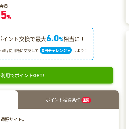
会員
.5
%
6.0
ポイント交換で最大
%
相当に！
@nifty使用権に交換して
0円チャレンジ »
しよう！
利用でポイントGET!
ポイント獲得条件
重要
の通販サイト。