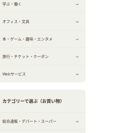
学ぶ・働く
その他投資
その他金融
住まい・暮らし
すべて見る
オフィス・文具
不動産
ギフト・贈答品
すべて見る
本・ゲーム・趣味・エンタメ
引越し
習い事・学習・学校
すべて見る
旅行・チケット・クーポン
エコ・エネルギー
仕事・転職
オフィス・文具
すべて見る
Webサービス
車情報・カーシェア・レンタル
ゲーム・趣味
すべて見る
中古車
音楽・シネマ・エンタメ
旅行・レジャー・航空券・宿泊
すべて見る
カテゴリーで選ぶ（お買い物）
結婚・恋愛
本
チケット・クーポン・チラシ
Webサービス(コミュニティ)
総合通販・デパート・スーパー
お役立ち