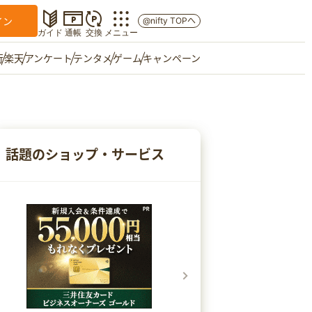
イン
@nifty TOPへ
ガイド
通帳
交換
メニュー
行
楽天
アンケート
テンタメ
ゲーム
キャンペーン
マイショップ
友達紹介
話題のショップ・サービス
ご意見箱