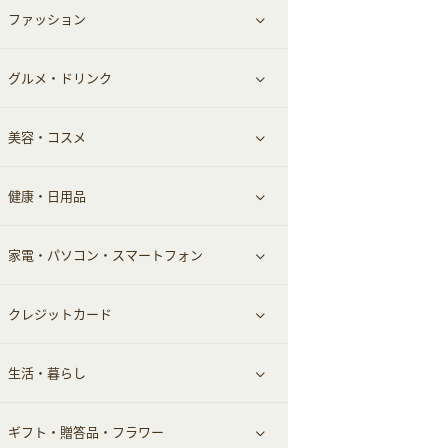
ファッション
すべて見る
赤ちゃん・こども・マタニティ
グルメ・ドリンク
総合通販
すべて見る
ペット
美容・コスメ
デパート・スーパー
ファッション
すべて見る
ふるさと納税
健康・日用品
インナー・下着
グルメ
すべて見る
家電・パソコン・スマートフォン
靴・フットウェア
ドリンク
スキンケア
すべて見る
クレジットカード
小物・かばん
お酒
メイクアップ
健康食品｜青汁・飲料
すべて見る
生活・暮らし
スーツ・フォーマル
食材宅配
ヘアケア
健康食品｜乳酸菌・ケフィア
家電・パソコン・ソフトウェア
すべて見る
ギフト・贈答品・フラワー
メンズ美容
健康食品｜その他
スマホ・携帯電話・SIM
クレジットカード
すべて見る