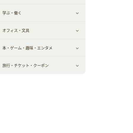
学ぶ・働く
美容・ダイエット用品
スポーツ・フィットネス
車情報・カーシェア・レンタル
すべて見る
オフィス・文具
脱毛用品
日用品・薬局・からだ
お役立ち
ギフト・贈答品
すべて見る
本・ゲーム・趣味・エンタメ
美容食品
生活雑貨・家具インテリア
フラワー
習い事・学習・学校
すべて見る
旅行・チケット・クーポン
赤ちゃん・こども・マタニティ
オフィス・文具
すべて見る
ペット
ゲーム・趣味
すべて見る
ふるさと納税
音楽・シネマ・エンタメ
旅行・レジャー・航空券・宿泊
本
チケット・クーポン・チラシ