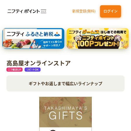
新規登録(無料)
ログイン
dカード GOLD
三井住友カード ゴールド（NL）（家族カード発行）
【実質初月無料】DMM | Disney+(ディズニープラス) セットプラン
SBI証券 確定拠出年金（iDeCo）
高島屋オンラインストア
ギフトやお返しまで幅広いラインナップ