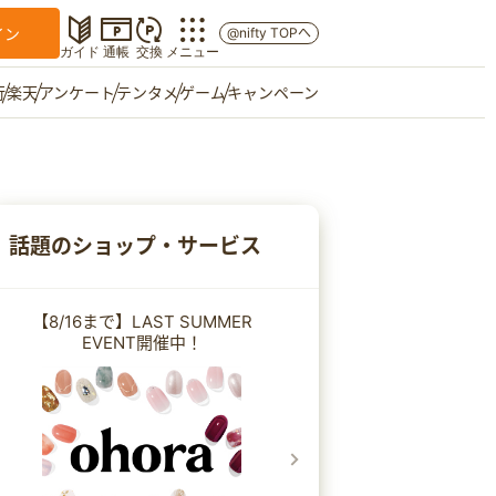
イン
@nifty TOPへ
ガイド
通帳
交換
メニュー
行
楽天
アンケート
テンタメ
ゲーム
キャンペーン
マイショップ
友達紹介
話題のショップ・サービス
ご意見箱
【8/16まで】LAST SUMMER
EVENT開催中！