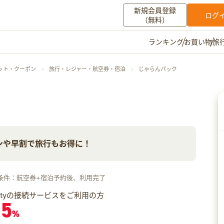
新規会員登録
ログ
（無料）
お買い物
旅
ランキング
マイメニュー
ット・クーポン
旅行・レジャー・航空券・宿泊
じゃらんパック
ポイント通帳
ポイント交換
登録情報
その他
ンや早割で旅行もお得に！
お知らせ
初心者ガイド
よくある質問
キャンペーン
お問い合わせ
条件：航空券+宿泊予約後、利用完了
ログイン
iftyの接続サービスをご利用の方
.5
%