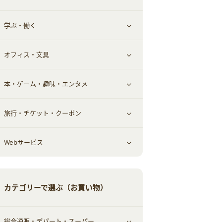
学ぶ・働く
その他投資
その他金融
住まい・暮らし
すべて見る
オフィス・文具
不動産
ギフト・贈答品
すべて見る
本・ゲーム・趣味・エンタメ
引越し
習い事・学習・学校
すべて見る
旅行・チケット・クーポン
エコ・エネルギー
仕事・転職
オフィス・文具
すべて見る
Webサービス
車情報・カーシェア・レンタル
ゲーム・趣味
すべて見る
中古車
音楽・シネマ・エンタメ
旅行・レジャー・航空券・宿泊
すべて見る
カテゴリーで選ぶ（お買い物）
結婚・恋愛
本
チケット・クーポン・チラシ
Webサービス(コミュニティ)
総合通販・デパート・スーパー