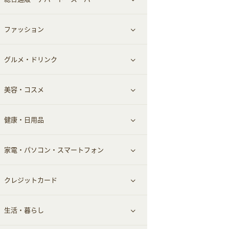
お役立ち
ファッション
すべて見る
赤ちゃん・こども・マタニティ
グルメ・ドリンク
総合通販
すべて見る
ペット
美容・コスメ
デパート・スーパー
ファッション
すべて見る
ふるさと納税
健康・日用品
インナー・下着
グルメ
すべて見る
家電・パソコン・スマートフォン
靴・フットウェア
ドリンク
スキンケア
すべて見る
クレジットカード
小物・かばん
お酒
メイクアップ
健康食品｜青汁・飲料
すべて見る
生活・暮らし
スーツ・フォーマル
食材宅配
ヘアケア
健康食品｜乳酸菌・ケフィア
家電・パソコン・ソフトウェア
すべて見る