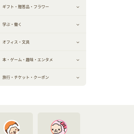
ギフト・贈答品・フラワー
メンズ美容
健康食品｜その他
スマホ・携帯電話・SIM
クレジットカード
すべて見る
学ぶ・働く
美容・ダイエット用品
スポーツ・フィットネス
車情報・カーシェア・レンタル
すべて見る
オフィス・文具
脱毛用品
日用品・薬局・からだ
お役立ち
ギフト・贈答品
すべて見る
本・ゲーム・趣味・エンタメ
美容食品
生活雑貨・家具インテリア
フラワー
習い事・学習・学校
すべて見る
旅行・チケット・クーポン
赤ちゃん・こども・マタニティ
オフィス・文具
すべて見る
ペット
ゲーム・趣味
すべて見る
ふるさと納税
音楽・シネマ・エンタメ
旅行・レジャー・航空券・宿泊
本
チケット・クーポン・チラシ