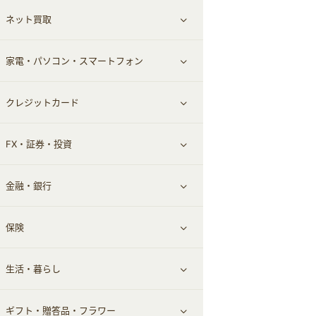
ネット買取
スーツ・フォーマル
お酒
ヘアケア
すべて見る
家電・パソコン・スマートフォン
食材宅配
エステ・サロン
スポーツ・フィットネス
すべて見る
クレジットカード
ウォーターサーバー
メンズ美容
日用品・薬局・からだ
ネット買取
すべて見る
FX・証券・投資
家電・パソコン・ソフトウェア
すべて見る
金融・銀行
通信・レンタルサーバー
クレジットカード
すべて見る
保険
スマホアプリ
FX
すべて見る
生活・暮らし
スマホ・携帯電話・SIM
証券
銀行・ネット銀行
すべて見る
ギフト・贈答品・フラワー
定額制有料コンテンツ
仮想通貨
キャッシング・ローン
保険相談・面談
すべて見る