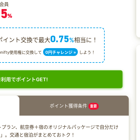
会員
.5
%
0.75
ポイント交換で最大
%
相当に！
@nifty使用権に交換して
0円チャレンジ »
しよう！
利用でポイントGET!
ポイント獲得条件
重要
トプラン、航空券＋宿のオリジナルパッケージで自分だけ
ク」。交通と宿泊がまとめておトク！