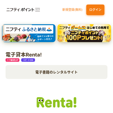
新規登録(無料)
ログイン
dカード GOLD
三井住友カード ゴールド（NL）（家族カード発行）
【実質初月無料】DMM | Disney+(ディズニープラス) セットプラン
SBI証券 確定拠出年金（iDeCo）
電子貸本Renta!
電子書籍のレンタルサイト