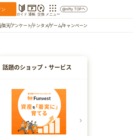
イン
@nifty TOPへ
ガイド
通帳
交換
メニュー
行
楽天
アンケート
テンタメ
ゲーム
キャンペーン
マイショップ
友達紹介
話題のショップ・サービス
ご意見箱