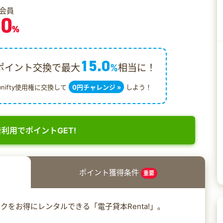
会員
.0
%
15.0
ポイント交換で最大
%
相当に！
@nifty使用権に交換して
0円チャレンジ »
しよう！
利用でポイントGET!
ポイント獲得条件
重要
をお得にレンタルできる「電子貸本Renta!」。