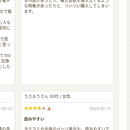
な電子
る作品があったり、購入意欲を掻き立てるよう
。
な特集があったりと、ついつい購入してしまい
るので嬉
ます。
む人も
ぼ同じ
ンで読
と思っ
て100
に交換
とした
うさるうさん 50代 / 女性
-03-13
4
2023-02-17
読みやすい
籍の良
タテヨミや全体のページ表示も、読みやすいで