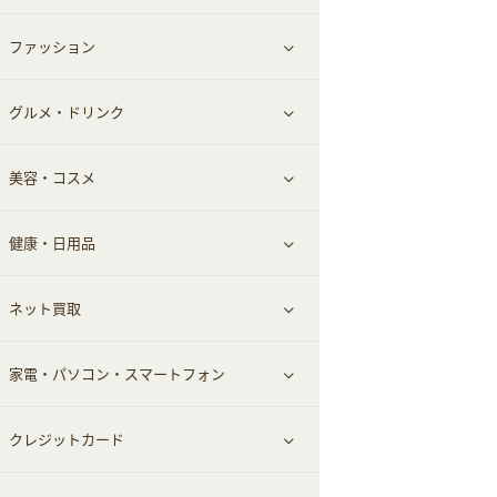
ファッション
すべて見る
グルメ・ドリンク
総合通販
すべて見る
美容・コスメ
ファッション
すべて見る
健康・日用品
インナー・下着
グルメ
すべて見る
ネット買取
スーツ・フォーマル
お酒
ヘアケア
すべて見る
家電・パソコン・スマートフォン
食材宅配
エステ・サロン
スポーツ・フィットネス
すべて見る
クレジットカード
ウォーターサーバー
メンズ美容
日用品・薬局・からだ
ネット買取
すべて見る