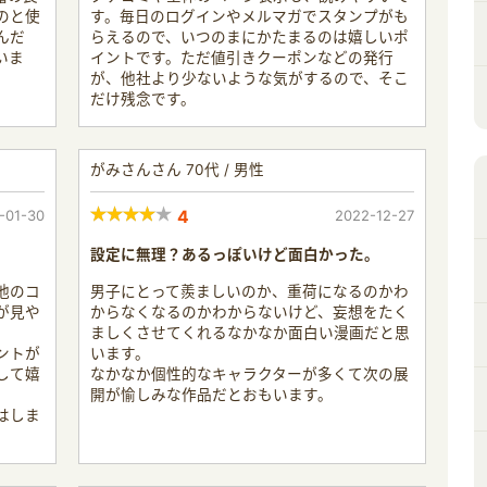
のと使
す。毎日のログインやメルマガでスタンプがも
んだ
らえるので、いつのまにかたまるのは嬉しいポ
いま
イントです。ただ値引きクーポンなどの発行
が、他社より少ないような気がするので、そこ
だけ残念です。
がみさんさん 70代 / 男性
-01-30
4
2022-12-27
設定に無理？あるっぽいけど面白かった。
他のコ
男子にとって羨ましいのか、重荷になるのかわ
が見や
からなくなるのかわからないけど、妄想をたく
ましくさせてくれるなかなか面白い漫画だと思
ントが
います。
して嬉
なかなか個性的なキャラクターが多くて次の展
開が愉しみな作品だとおもいます。
はしま