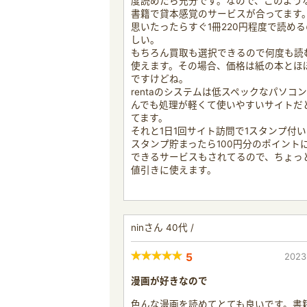
度読めたら充分です。なので、このよう
書籍で貸本感覚のサービスが合ってます
思いたったらすぐ1冊220円程度で読め
しい。
もちろん買取も選択できるので何度も読
使えます。その場合、価格は紙の本とほ
ですけどね。
rentaのシステムは低スペックなパソコ
んでも処理が軽くて使いやすいサイトだ
てます。
それと1日1回サイト訪問で1スタンプ付い
スタンプ貯まったら100円分のポイント
できるサービスもされてるので、ちょっ
値引きに使えます。
ninさん 40代 /
5
2023
漫画が好きなので
色んな漫画を読めてとても良いです。書