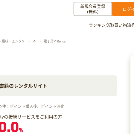
新規会員登録
ログ
（無料）
お買い物
旅
ランキング
マイメニュー
・趣味・エンタメ
本
電子貸本Renta!
ポイント通帳
ポイント交換
登録情報
その他
書籍のレンタルサイト
お知らせ
初心者ガイド
よくある質問
キャンペーン
お問い合わせ
条件：ポイント購入後、ポイント消化
ログイン
iftyの接続サービスをご利用の方
0.0
%