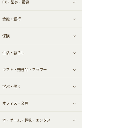
FX・証券・投資
家電・パソコン・ソフトウェア
すべて見る
金融・銀行
通信・レンタルサーバー
クレジットカード
すべて見る
保険
スマホアプリ
FX
すべて見る
生活・暮らし
スマホ・携帯電話・SIM
証券
銀行・ネット銀行
すべて見る
ギフト・贈答品・フラワー
定額制有料コンテンツ
仮想通貨
キャッシング・ローン
保険相談・面談
すべて見る
学ぶ・働く
その他投資
その他金融
住まい・暮らし
すべて見る
オフィス・文具
不動産
ギフト・贈答品
すべて見る
本・ゲーム・趣味・エンタメ
引越し
習い事・学習・学校
すべて見る