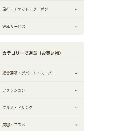
旅行・チケット・クーポン
エコ・エネルギー
仕事・転職
オフィス・文具
すべて見る
Webサービス
車情報・カーシェア・レンタル
ゲーム・趣味
すべて見る
中古車
音楽・シネマ・エンタメ
旅行・レジャー・航空券・宿泊
すべて見る
カテゴリーで選ぶ（お買い物）
結婚・恋愛
本
チケット・クーポン・チラシ
Webサービス(コミュニティ)
総合通販・デパート・スーパー
お役立ち
ファッション
すべて見る
赤ちゃん・こども・マタニティ
グルメ・ドリンク
総合通販
すべて見る
ペット
美容・コスメ
デパート・スーパー
ファッション
すべて見る
ふるさと納税