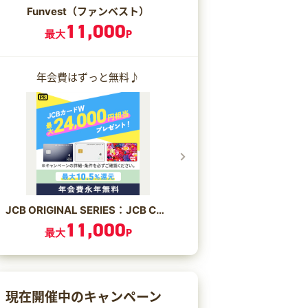
Funvest（ファンベスト）
11,000
最大
P
年会費はずっと無料♪
JCB ORIGINAL SERIES：JCB CARD W/JCB CARD W plus L
11,000
最大
P
現在開催中のキャンペーン