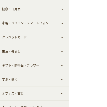
健康・日用品
インナー・下着
グルメ
すべて見る
家電・パソコン・スマートフォン
靴・フットウェア
ドリンク
スキンケア
すべて見る
クレジットカード
小物・かばん
お酒
メイクアップ
健康食品｜青汁・飲料
すべて見る
生活・暮らし
スーツ・フォーマル
食材宅配
ヘアケア
健康食品｜乳酸菌・ケフィア
家電・パソコン・ソフトウェア
すべて見る
ギフト・贈答品・フラワー
メンズ美容
健康食品｜その他
スマホ・携帯電話・SIM
クレジットカード
すべて見る
学ぶ・働く
美容・ダイエット用品
スポーツ・フィットネス
車情報・カーシェア・レンタル
すべて見る
オフィス・文具
脱毛用品
日用品・薬局・からだ
お役立ち
ギフト・贈答品
すべて見る