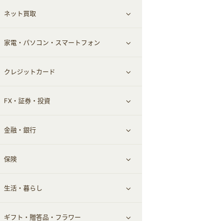
ネット買取
スーツ・フォーマル
お酒
ヘアケア
すべて見る
家電・パソコン・スマートフォン
食材宅配
エステ・サロン
スポーツ・フィットネス
すべて見る
クレジットカード
ウォーターサーバー
メンズ美容
日用品・薬局・からだ
ネット買取
すべて見る
FX・証券・投資
家電・パソコン・ソフトウェア
すべて見る
金融・銀行
通信・レンタルサーバー
クレジットカード
すべて見る
保険
スマホアプリ
FX
すべて見る
生活・暮らし
スマホ・携帯電話・SIM
証券
銀行・ネット銀行
すべて見る
ギフト・贈答品・フラワー
定額制有料コンテンツ
仮想通貨
キャッシング・ローン
保険相談・面談
すべて見る