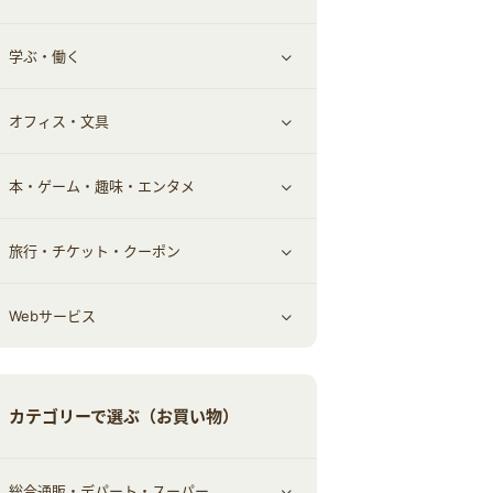
学ぶ・働く
その他投資
その他金融
住まい・暮らし
すべて見る
オフィス・文具
不動産
ギフト・贈答品
すべて見る
本・ゲーム・趣味・エンタメ
引越し
習い事・学習・学校
すべて見る
旅行・チケット・クーポン
エコ・エネルギー
仕事・転職
オフィス・文具
すべて見る
Webサービス
車情報・カーシェア・レンタル
ゲーム・趣味
すべて見る
中古車
音楽・シネマ・エンタメ
旅行・レジャー・航空券・宿泊
すべて見る
カテゴリーで選ぶ（お買い物）
結婚・恋愛
本
チケット・クーポン・チラシ
Webサービス(コミュニティ)
総合通販・デパート・スーパー