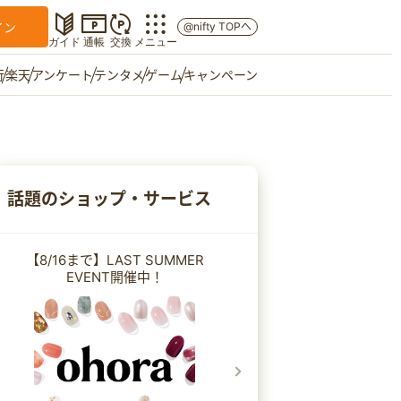
イン
@nifty TOPへ
ガイド
通帳
交換
メニュー
行
楽天
アンケート
テンタメ
ゲーム
キャンペーン
マイショップ
友達紹介
話題のショップ・サービス
ご意見箱
【8/16まで】LAST SUMMER
EVENT開催中！