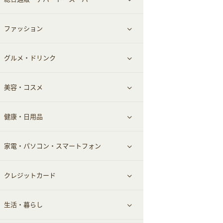
お役立ち
ファッション
すべて見る
赤ちゃん・こども・マタニティ
グルメ・ドリンク
総合通販
すべて見る
ペット
美容・コスメ
デパート・スーパー
ファッション
すべて見る
ふるさと納税
健康・日用品
インナー・下着
グルメ
すべて見る
家電・パソコン・スマートフォン
靴・フットウェア
ドリンク
スキンケア
すべて見る
クレジットカード
小物・かばん
お酒
メイクアップ
健康食品｜青汁・飲料
すべて見る
生活・暮らし
スーツ・フォーマル
食材宅配
ヘアケア
健康食品｜乳酸菌・ケフィア
家電・パソコン・ソフトウェア
すべて見る