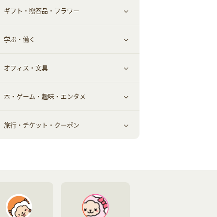
ギフト・贈答品・フラワー
メンズ美容
健康食品｜その他
スマホ・携帯電話・SIM
クレジットカード
すべて見る
学ぶ・働く
美容・ダイエット用品
スポーツ・フィットネス
車情報・カーシェア・レンタル
すべて見る
オフィス・文具
脱毛用品
日用品・薬局・からだ
お役立ち
ギフト・贈答品
すべて見る
本・ゲーム・趣味・エンタメ
美容食品
生活雑貨・家具インテリア
フラワー
習い事・学習・学校
すべて見る
旅行・チケット・クーポン
赤ちゃん・こども・マタニティ
オフィス・文具
すべて見る
ペット
ゲーム・趣味
すべて見る
ふるさと納税
音楽・シネマ・エンタメ
旅行・レジャー・航空券・宿泊
本
チケット・クーポン・チラシ