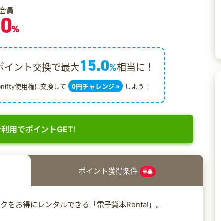
会員
.0
%
15.0
ポイント交換で最大
%
相当に！
@nifty使用権に交換して
0円チャレンジ »
しよう！
利用でポイントGET!
ポイント獲得条件
重要
をお得にレンタルできる「電子貸本Renta!」。