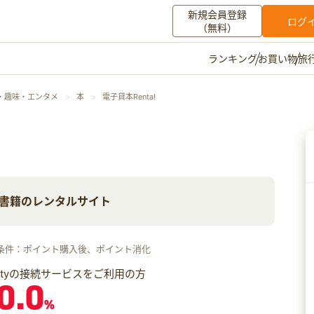
新規会員登録
ログ
（無料）
お買い物
旅
ランキング
マイメニュー
・趣味・エンタメ
本
電子貸本Renta!
ポイント通帳
ポイント交換
登録情報
その他
書籍のレンタルサイト
お知らせ
初心者ガイド
よくある質問
キャンペーン
お問い合わせ
条件：ポイント購入後、ポイント消化
ログイン
iftyの接続サービスをご利用の方
0.0
%