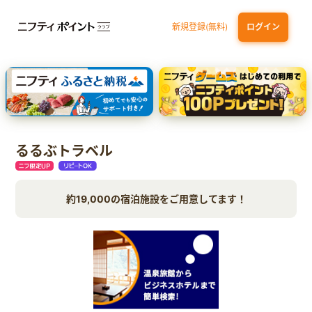
新規登録(無料)
ログイン
dカード GOLD
三井住友カード ゴールド（NL）（家族カード発行）
【実質初月無料】DMM | Disney+(ディズニープラス) セットプラン
SBI証券 確定拠出年金（iDeCo）
るるぶトラベル
約19,000の宿泊施設をご用意してます！