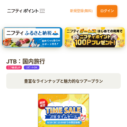
新規登録(無料)
ログイン
エポスカード【最短1週間程度付与】
【親権者さまの代理申込専用】三井住友銀行Oliveお子さま用口座
三井住友カード（NL）
JTB：国内旅行
豊富なラインナップと魅力的なツアープラン