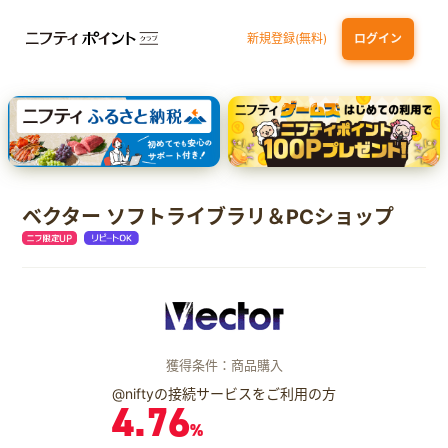
新規登録(無料)
ログイン
dカード GOLD
三井住友カード ゴールド（NL）（家族カード発行）
【実質初月無料】DMM | Disney+(ディズニープラス) セットプラン
SBI証券 確定拠出年金（iDeCo）
ベクター ソフトライブラリ＆PCショップ
獲得条件：商品購入
@niftyの接続サービスをご利用の方
4.76
%