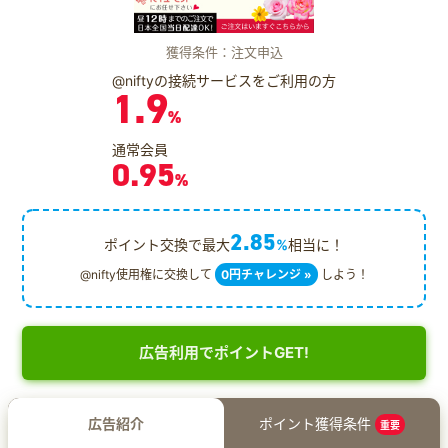
獲得条件：注文申込
@niftyの接続サービスをご利用の方
1.9
%
通常会員
0.95
%
2.85
ポイント交換で最大
%
相当に！
@nifty使用権に交換して
0円チャレンジ »
しよう！
広告利用でポイントGET!
広告紹介
ポイント獲得条件
重要