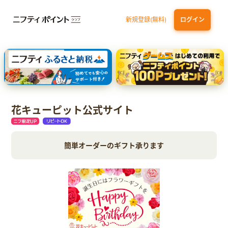
新規登録(無料)
ログイン
エポスカード【最短1週間程度付与】
【親権者さまの代理申込専用】三井住友銀行Oliveお子さま用口座
三井住友カード（NL）
花キューピット公式サイト
簡単オーダーのギフト承ります