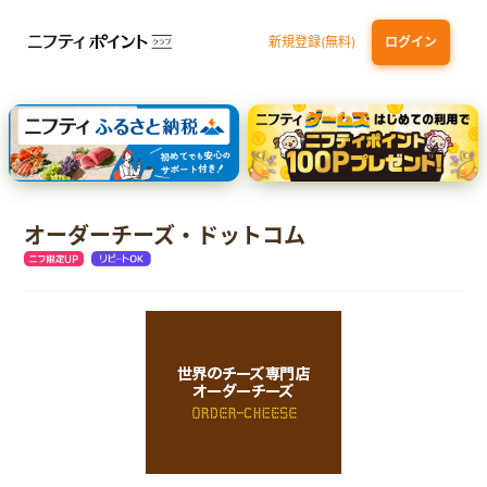
新規登録(無料)
ログイン
dカード GOLD
三井住友カード ゴールド（NL）（家族カード発行）
【実質初月無料】DMM | Disney+(ディズニープラス) セットプラン
SBI証券 確定拠出年金（iDeCo）
オーダーチーズ・ドットコム