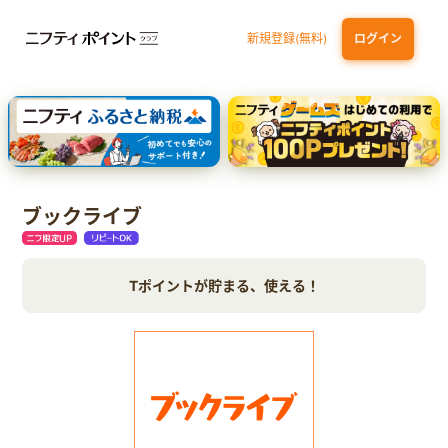
新規登録(無料)
ログイン
三井住友カード ゴールド（NL）（家族カード発行）
dカード GOLD
【実質初月無料】DMM | Disney+(ディズニープラス) セットプラン
SBI証券 確定拠出年金（iDeCo）
ブックライブ
Tポイントが貯まる、使える！