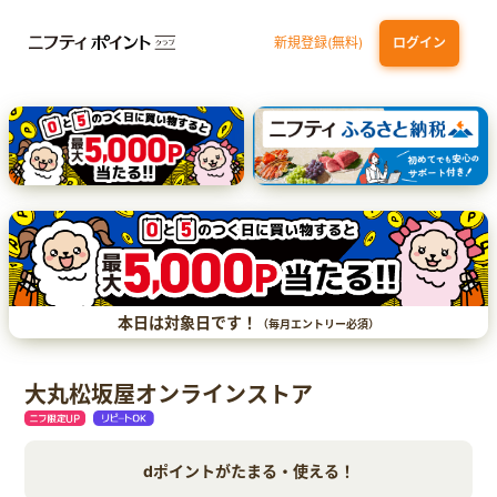
新規登録(無料)
ログイン
三井住友カード（NL）オーロラデザイン
【三井住友銀行口座お持ちの方専用】Olive口座切替
P-one Wiz
ライフカードビジネスライトプラス
dカード
本日は対象日です！
（毎月エントリー必須）
大丸松坂屋オンラインストア
dポイントがたまる・使える！