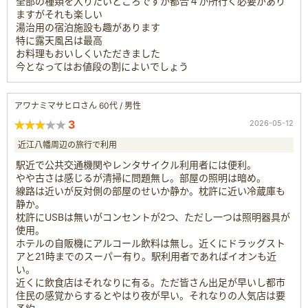
全部の種類を入りたいところですが都合４か所行く必要があり
ますがそれも楽しい
湯治用の宿泊施設も趣があります
特に露天風呂は最高
お料理もおいしくいただきました
今となってはお値段の割によいでしょう
アワナミマサヒロさん 60代 / 男性
3
2026-05-12
近江八幡周辺の旅行で利用
駅近で公共交通機関やレンタサイクル利用者には便利。
やや古さは感じるが清掃に問題無し。部屋の照明は暗め。
線路は近いが反対側の部屋のせいか静か。枕許に近い冷蔵庫も
静か。
枕許にUSBは無いがコンセントが2つ、ただし一つは照明器具が
使用。
ホテルの自販機にアルコール飲料は無し。近くにドラッグスト
アと21時までのスーパー有り。駅利用者であればイオンも近
い。
近くに飲食店はそれなりに有る。ただ皆さん出足が早いし都市
住民の感覚からするとやはり夜が早い。それなりの人気店は要