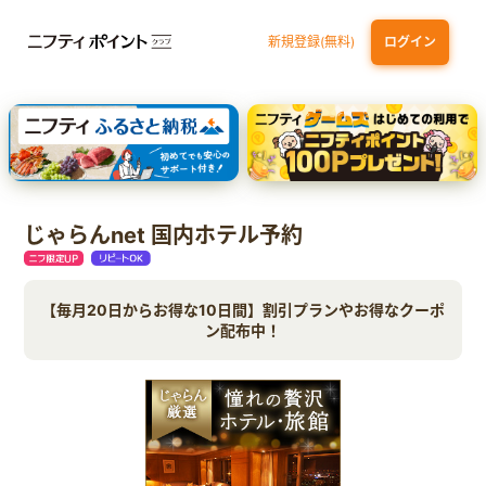
新規登録(無料)
ログイン
エポスカード【最短1週間程度付与】
【親権者さまの代理申込専用】三井住友銀行Oliveお子さま用口座
三井住友カード（NL）
じゃらんnet 国内ホテル予約
【毎月20日からお得な10日間】割引プランやお得なクーポ
ン配布中！