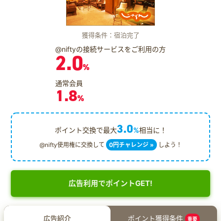
獲得条件：宿泊完了
@niftyの接続サービスをご利用の方
2.0
%
通常会員
1.8
%
3.0
ポイント交換で最大
%
相当に！
@nifty使用権に交換して
0円チャレンジ »
しよう！
広告利用でポイントGET!
広告紹介
ポイント獲得条件
重要