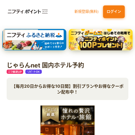
新規登録(無料)
ログイン
dカード
九州カードNEXT
JCB ORIGINAL SERIES：JCBカード S
三井住友カード ゴールド（NL）（家族カード発行）
【実質初月無料】DMM | Disney+(ディズニープラス) セットプラン
じゃらんnet 国内ホテル予約
【毎月20日からお得な10日間】割引プランやお得なクーポ
ン配布中！