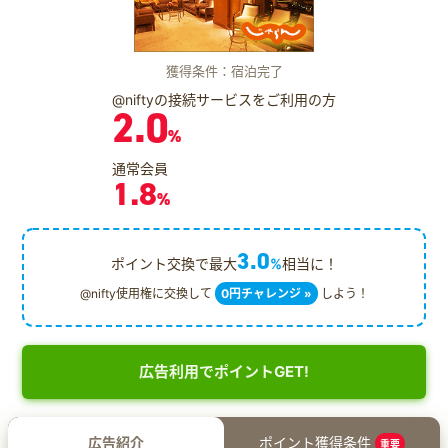
獲得条件：宿泊完了
@niftyの接続サービスをご利用の方
2.0
%
通常会員
1.8
%
3.0
ポイント交換で最大
%
相当に！
@nifty使用権に交換して
0円チャレンジ »
しよう！
広告利用でポイントGET!
広告紹介
ポイント獲得条件
重要