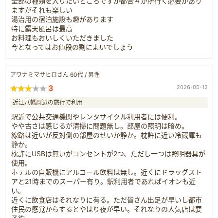
全部の種類を入りたいところですが都合４か所行く必要があり
ますがそれも楽しい
湯治用の宿泊施設も趣があります
特に露天風呂は最高
お料理もおいしくいただきました
今となってはお値段の割によいでしょう
アワナミマサヒロさん 60代 / 男性
3
2026-05-12
近江八幡周辺の旅行で利用
駅近で公共交通機関やレンタサイクル利用者には便利。
やや古さは感じるが清掃に問題無し。部屋の照明は暗め。
線路は近いが反対側の部屋のせいか静か。枕許に近い冷蔵庫も
静か。
枕許にUSBは無いがコンセントが2つ、ただし一つは照明器具が
使用。
ホテルの自販機にアルコール飲料は無し。近くにドラッグスト
アと21時までのスーパー有り。駅利用者であればイオンも近
い。
近くに飲食店はそれなりに有る。ただ皆さん出足が早いし都市
住民の感覚からするとやはり夜が早い。それなりの人気店は要