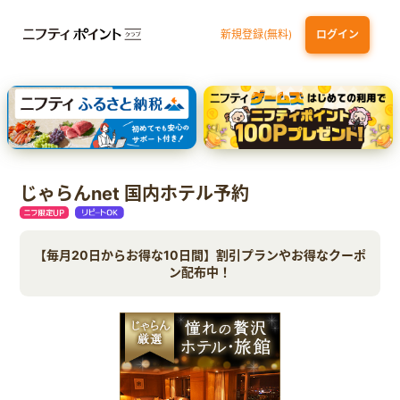
新規登録(無料)
ログイン
dカード GOLD
三井住友カード ゴールド（NL）（家族カード発行）
【実質初月無料】DMM | Disney+(ディズニープラス) セットプラン
SBI証券 確定拠出年金（iDeCo）
じゃらんnet 国内ホテル予約
【毎月20日からお得な10日間】割引プランやお得なクーポ
ン配布中！