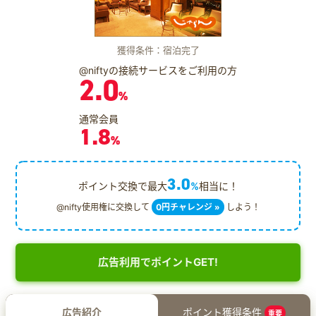
獲得条件：宿泊完了
@niftyの接続サービスをご利用の方
2.0
%
通常会員
1.8
%
3.0
ポイント交換で最大
%
相当に！
@nifty使用権に交換して
0円チャレンジ »
しよう！
広告利用でポイントGET!
広告紹介
ポイント獲得条件
重要