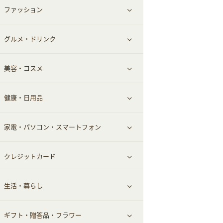
ファッション
すべて見る
赤ちゃん・こども・マタニティ
グルメ・ドリンク
総合通販
すべて見る
ペット
美容・コスメ
デパート・スーパー
ファッション
すべて見る
ふるさと納税
健康・日用品
インナー・下着
グルメ
すべて見る
家電・パソコン・スマートフォン
靴・フットウェア
ドリンク
スキンケア
すべて見る
クレジットカード
小物・かばん
お酒
メイクアップ
健康食品｜青汁・飲料
すべて見る
生活・暮らし
スーツ・フォーマル
食材宅配
ヘアケア
健康食品｜乳酸菌・ケフィア
家電・パソコン・ソフトウェア
すべて見る
ギフト・贈答品・フラワー
メンズ美容
健康食品｜その他
スマホ・携帯電話・SIM
クレジットカード
すべて見る