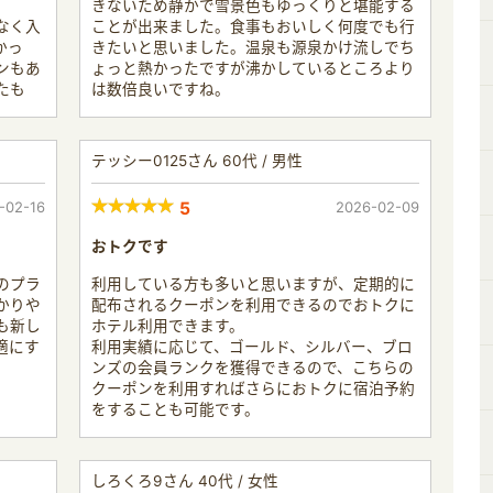
きないため静かで雪景色もゆっくりと堪能する
なく入
ことが出来ました。食事もおいしく何度でも行
かっ
きたいと思いました。温泉も源泉かけ流しでち
ンもあ
ょっと熱かったですが沸かしているところより
たも
は数倍良いですね。
テッシー0125さん 60代 / 男性
-02-16
5
2026-02-09
おトクです
のプラ
利用している方も多いと思いますが、定期的に
かりや
配布されるクーポンを利用できるのでおトクに
も新し
ホテル利用できます。
適にす
利用実績に応じて、ゴールド、シルバー、ブロ
。
ンズの会員ランクを獲得できるので、こちらの
クーポンを利用すればさらにおトクに宿泊予約
をすることも可能です。
しろくろ9さん 40代 / 女性