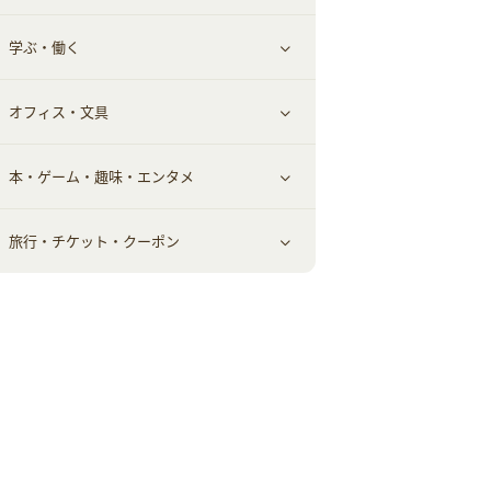
学ぶ・働く
美容・ダイエット用品
スポーツ・フィットネス
車情報・カーシェア・レンタル
すべて見る
オフィス・文具
脱毛用品
日用品・薬局・からだ
お役立ち
ギフト・贈答品
すべて見る
本・ゲーム・趣味・エンタメ
美容食品
生活雑貨・家具インテリア
フラワー
習い事・学習・学校
すべて見る
旅行・チケット・クーポン
赤ちゃん・こども・マタニティ
オフィス・文具
すべて見る
ペット
ゲーム・趣味
すべて見る
ふるさと納税
音楽・シネマ・エンタメ
旅行・レジャー・航空券・宿泊
本
チケット・クーポン・チラシ