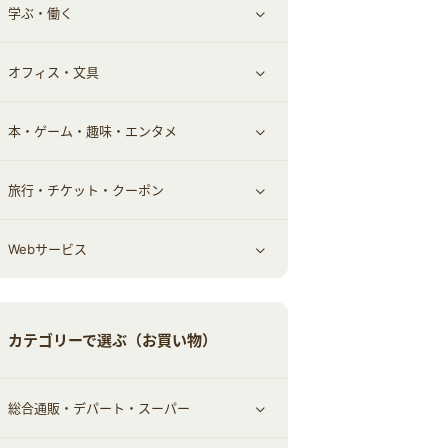
学ぶ・働く
その他投資
その他金融
住まい・暮らし
すべて見る
オフィス・文具
不動産
ギフト・贈答品
すべて見る
本・ゲーム・趣味・エンタメ
引越し
習い事・学習・学校
すべて見る
旅行・チケット・クーポン
エコ・エネルギー
仕事・転職
オフィス・文具
すべて見る
Webサービス
車情報・カーシェア・レンタル
ゲーム・趣味
すべて見る
中古車
音楽・シネマ・エンタメ
旅行・レジャー・航空券・宿泊
すべて見る
カテゴリーで選ぶ（お買い物）
結婚・恋愛
本
チケット・クーポン・チラシ
Webサービス(コミュニティ)
総合通販・デパート・スーパー
お役立ち