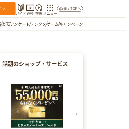
イン
@nifty TOPへ
ガイド
通帳
交換
メニュー
行
楽天
アンケート
テンタメ
ゲーム
キャンペーン
マイショップ
友達紹介
話題のショップ・サービス
ご意見箱