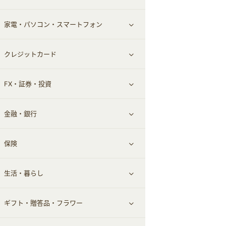
家電・パソコン・スマートフォン
食材宅配
エステ・サロン
スポーツ・フィットネス
すべて見る
クレジットカード
ウォーターサーバー
メンズ美容
日用品・薬局・からだ
ネット買取
すべて見る
FX・証券・投資
家電・パソコン・ソフトウェア
すべて見る
金融・銀行
通信・レンタルサーバー
クレジットカード
すべて見る
保険
スマホアプリ
FX
すべて見る
生活・暮らし
スマホ・携帯電話・SIM
証券
銀行・ネット銀行
すべて見る
ギフト・贈答品・フラワー
定額制有料コンテンツ
仮想通貨
キャッシング・ローン
保険相談・面談
すべて見る