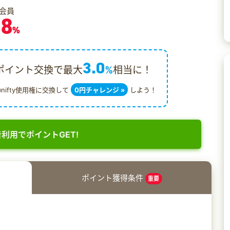
会員
.8
%
3.0
ポイント交換で最大
%
相当に！
@nifty使用権に交換して
0円チャレンジ »
しよう！
利用でポイントGET!
ポイント獲得条件
重要