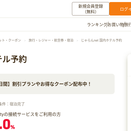
新規会員登録
ログ
（無料）
お買い物
旅
ランキング
マイメニュー
ット・クーポン
旅行・レジャー・航空券・宿泊
じゃらんnet 国内ホテル予約
ポイント通帳
ポイント交換
登録情報
テル予約
その他
0日間】割引プランやお得なクーポン配布中！
お知らせ
初心者ガイド
よくある質問
キャンペーン
お問い合わせ
条件：宿泊完了
ログイン
iftyの接続サービスをご利用の方
.0
%