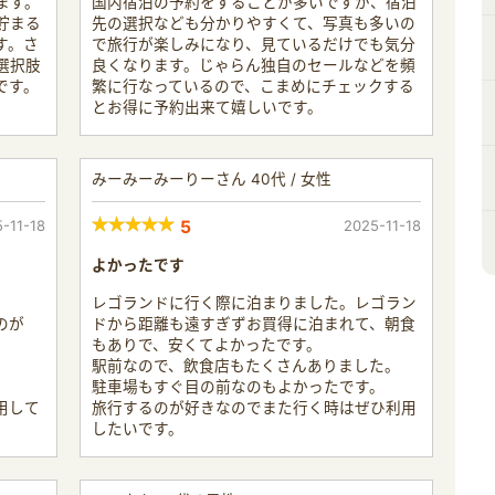
ます。
国内宿泊の予約をすることが多いですが、宿泊
貯まる
先の選択なども分かりやすくて、写真も多いの
す。さ
で旅行が楽しみになり、見ているだけでも気分
選択肢
良くなります。じゃらん独自のセールなどを頻
です。
繁に行なっているので、こまめにチェックする
とお得に予約出来て嬉しいです。
みーみーみーりーさん 40代 / 女性
-11-18
5
2025-11-18
よかったです
レゴランドに行く際に泊まりました。レゴラン
のが
ドから距離も遠すぎずお買得に泊まれて、朝食
もありで、安くてよかったです。
駅前なので、飲食店もたくさんありました。
駐車場もすぐ目の前なのもよかったです。
用して
旅行するのが好きなのでまた行く時はぜひ利用
したいです。