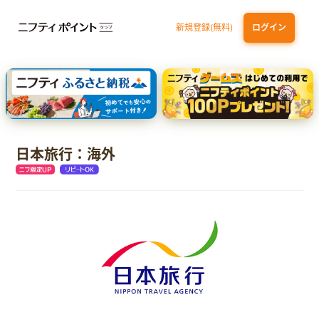
新規登録(無料)
ログイン
三井住友カード ゴールド（NL）（家族カード発行）
dカード GOLD
【実質初月無料】DMM | Disney+(ディズニープラス) セットプラン
SBI証券 確定拠出年金（iDeCo）
日本旅行：海外