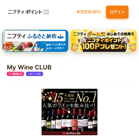
新規登録(無料)
ログイン
dカード GOLD
三井住友カード ゴールド（NL）（家族カード発行）
【実質初月無料】DMM | Disney+(ディズニープラス) セットプラン
SBI証券 確定拠出年金（iDeCo）
My Wine CLUB