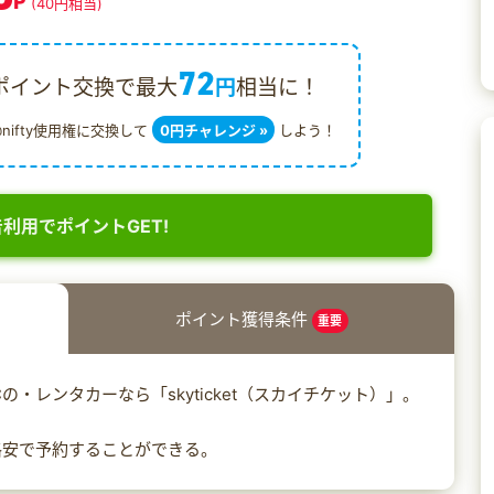
P
(40円相当)
72
ポイント交換で最大
円
相当に！
@nifty使用権に交換して
0円チャレンジ »
しよう！
利用でポイントGET!
ポイント獲得条件
重要
・レンタカーなら「skyticket（スカイチケット）」。
格安で予約することができる。