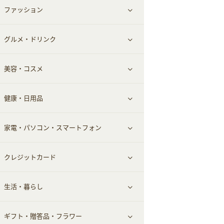
ファッション
すべて見る
赤ちゃん・こども・マタニティ
グルメ・ドリンク
総合通販
すべて見る
ペット
美容・コスメ
デパート・スーパー
ファッション
すべて見る
ふるさと納税
健康・日用品
インナー・下着
グルメ
すべて見る
家電・パソコン・スマートフォン
靴・フットウェア
ドリンク
スキンケア
すべて見る
クレジットカード
小物・かばん
お酒
メイクアップ
健康食品｜青汁・飲料
すべて見る
生活・暮らし
スーツ・フォーマル
食材宅配
ヘアケア
健康食品｜乳酸菌・ケフィア
家電・パソコン・ソフトウェア
すべて見る
ギフト・贈答品・フラワー
メンズ美容
健康食品｜その他
スマホ・携帯電話・SIM
クレジットカード
すべて見る