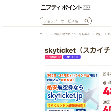
ホーム
お買い物でポイントを貯める
旅行・チケ
skyticket（スカ
獲得
@n
4
通常
4