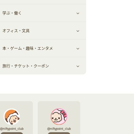
学ぶ・働く
美容・ダイエット用品
スポーツ・フィットネス
車情報・カーシェア・レンタル
すべて見る
オフィス・文具
脱毛用品
日用品・薬局・からだ
お役立ち
ギフト・贈答品
すべて見る
本・ゲーム・趣味・エンタメ
美容食品
生活雑貨・家具インテリア
フラワー
習い事・学習・学校
すべて見る
旅行・チケット・クーポン
赤ちゃん・こども・マタニティ
オフィス・文具
すべて見る
ペット
ゲーム・趣味
すべて見る
ふるさと納税
音楽・シネマ・エンタメ
旅行・レジャー・航空券・宿泊
本
チケット・クーポン・チラシ
@niftypoint_club
@niftypoint_club