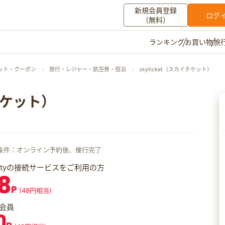
新規会員登録
ログ
（無料）
お買い物
旅
ランキング
マイメニュー
ット・クーポン
旅行・レジャー・航空券・宿泊
skyticket（スカイチケット）
ポイント通帳
ポイント交換
登録情報
イチケット）
その他
お知らせ
初心者ガイド
よくある質問
条件：オンライン予約後、催行完了
キャンペーン
お問い合わせ
iftyの接続サービスをご利用の方
8
ログイン
P
(48円相当)
会員
0