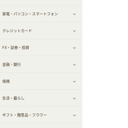
家電・パソコン・スマートフォン
食材宅配
エステ・サロン
スポーツ・フィットネス
すべて見る
クレジットカード
ウォーターサーバー
メンズ美容
日用品・薬局・からだ
ネット買取
すべて見る
FX・証券・投資
家電・パソコン・ソフトウェア
すべて見る
金融・銀行
通信・レンタルサーバー
クレジットカード
すべて見る
保険
スマホアプリ
FX
すべて見る
生活・暮らし
スマホ・携帯電話・SIM
証券
銀行・ネット銀行
すべて見る
ギフト・贈答品・フラワー
定額制有料コンテンツ
仮想通貨
キャッシング・ローン
保険相談・面談
すべて見る