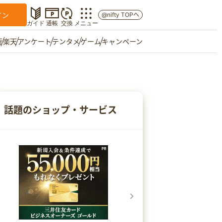
イン
@nifty TOPへ
ガイド
通帳
交換
メニュー
行
楽天
アンケート
テンタメ
ゲーム
キャンペーン
マイショップ
友達紹介
話題のショップ・サービス
ご意見箱