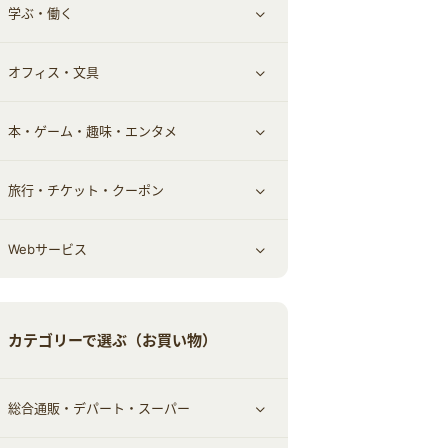
学ぶ・働く
その他投資
その他金融
住まい・暮らし
すべて見る
オフィス・文具
不動産
ギフト・贈答品
すべて見る
本・ゲーム・趣味・エンタメ
引越し
習い事・学習・学校
すべて見る
旅行・チケット・クーポン
エコ・エネルギー
仕事・転職
オフィス・文具
すべて見る
Webサービス
車情報・カーシェア・レンタル
ゲーム・趣味
すべて見る
中古車
音楽・シネマ・エンタメ
旅行・レジャー・航空券・宿泊
すべて見る
カテゴリーで選ぶ（お買い物）
結婚・恋愛
本
チケット・クーポン・チラシ
Webサービス(コミュニティ)
総合通販・デパート・スーパー
お役立ち