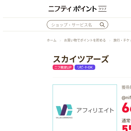
ホーム
お買い物でポイントを貯める
旅行・チケ
スカイツアーズ
獲得
@n
6
通常
5