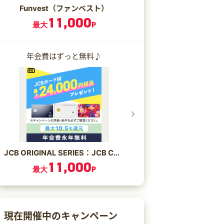
Funvest（ファンベスト）
11,000
最大
P
年会費はずっと無料♪
JCB ORIGINAL SERIES：JCB CARD W/JCB CARD W plus L
11,000
最大
P
現在開催中のキャンペーン