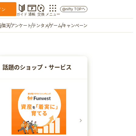
イン
@nifty TOPへ
ガイド
通帳
交換
メニュー
行
楽天
アンケート
テンタメ
ゲーム
キャンペーン
マイショップ
友達紹介
話題のショップ・サービス
ご意見箱