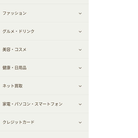
ファッション
すべて見る
グルメ・ドリンク
総合通販
すべて見る
美容・コスメ
ファッション
すべて見る
健康・日用品
インナー・下着
グルメ
すべて見る
ネット買取
スーツ・フォーマル
お酒
ヘアケア
すべて見る
家電・パソコン・スマートフォン
食材宅配
エステ・サロン
スポーツ・フィットネス
すべて見る
クレジットカード
ウォーターサーバー
メンズ美容
日用品・薬局・からだ
ネット買取
すべて見る