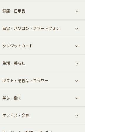
健康・日用品
インナー・下着
グルメ
すべて見る
家電・パソコン・スマートフォン
靴・フットウェア
ドリンク
スキンケア
すべて見る
クレジットカード
小物・かばん
お酒
メイクアップ
健康食品｜青汁・飲料
すべて見る
生活・暮らし
スーツ・フォーマル
食材宅配
ヘアケア
健康食品｜乳酸菌・ケフィア
家電・パソコン・ソフトウェア
すべて見る
ギフト・贈答品・フラワー
メンズ美容
健康食品｜その他
スマホ・携帯電話・SIM
クレジットカード
すべて見る
学ぶ・働く
美容・ダイエット用品
スポーツ・フィットネス
車情報・カーシェア・レンタル
すべて見る
オフィス・文具
脱毛用品
日用品・薬局・からだ
お役立ち
ギフト・贈答品
すべて見る