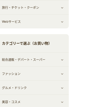
旅行・チケット・クーポン
エコ・エネルギー
仕事・転職
オフィス・文具
すべて見る
Webサービス
車情報・カーシェア・レンタル
ゲーム・趣味
すべて見る
中古車
音楽・シネマ・エンタメ
旅行・レジャー・航空券・宿泊
すべて見る
カテゴリーで選ぶ（お買い物）
結婚・恋愛
本
チケット・クーポン・チラシ
Webサービス(コミュニティ)
総合通販・デパート・スーパー
お役立ち
ファッション
すべて見る
赤ちゃん・こども・マタニティ
グルメ・ドリンク
総合通販
すべて見る
ペット
美容・コスメ
デパート・スーパー
ファッション
すべて見る
ふるさと納税