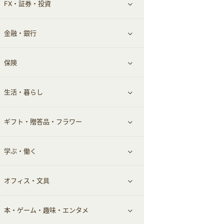
FX・証券・投資
家電・パソコン・ソフトウェア
すべて見る
金融・銀行
通信・レンタルサーバー
クレジットカード
すべて見る
保険
スマホアプリ
FX
すべて見る
生活・暮らし
スマホ・携帯電話・SIM
証券
銀行・ネット銀行
すべて見る
ギフト・贈答品・フラワー
定額制有料コンテンツ
仮想通貨
キャッシング・ローン
保険相談・面談
すべて見る
学ぶ・働く
その他投資
その他金融
住まい・暮らし
すべて見る
オフィス・文具
不動産
ギフト・贈答品
すべて見る
本・ゲーム・趣味・エンタメ
引越し
習い事・学習・学校
すべて見る