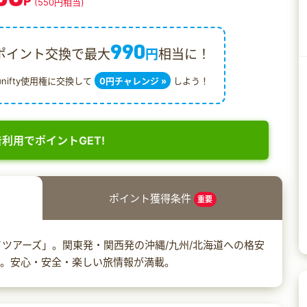
P
(550円相当)
990
ポイント交換で最大
円
相当に！
@nifty使用権に交換して
0円チャレンジ »
しよう！
利用でポイントGET!
ポイント獲得条件
重要
イツアーズ」。関東発・関西発の沖縄/九州/北海道への格安
い。安心・安全・楽しい旅情報が満載。