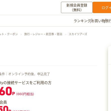
新規会員登録
ログ
（無料）
お買い物
旅
ランキング
マイメニュー
ット・クーポン
旅行・レジャー・航空券・宿泊
スカイツアーズ
ポイント通帳
ポイント交換
登録情報
その他
お知らせ
初心者ガイド
よくある質問
条件：オンライン予約後、申込完了
キャンペーン
お問い合わせ
iftyの接続サービスをご利用の方
60
ログイン
P
(660円相当)
会員
50