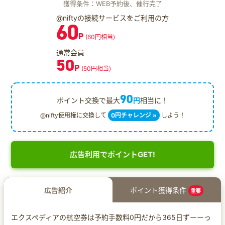
獲得条件：WEB予約後、催行完了
@niftyの接続サービスをご利用の方
60
P
(60円相当)
通常会員
50
P
(50円相当)
90
ポイント交換で最大
円
相当に！
@nifty使用権に交換して
0円チャレンジ »
しよう！
広告利用でポイントGET!
広告紹介
ポイント獲得条件
重要
エクスペディアの航空券は予約手数料0円だから365日ずーーっ