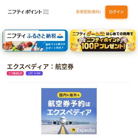
新規登録(無料)
ログイン
dカード
九州カードNEXT
JCB ORIGINAL SERIES：JCBカード S
三井住友カード ゴールド（NL）（家族カード発行）
【実質初月無料】DMM | Disney+(ディズニープラス) セットプラン
エクスペディア：航空券