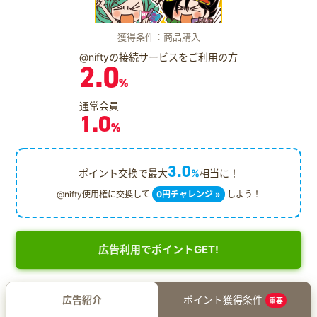
獲得条件：商品購入
@niftyの接続サービスをご利用の方
2.0
%
通常会員
1.0
%
3.0
ポイント交換で最大
%
相当に！
@nifty使用権に交換して
0円チャレンジ »
しよう！
広告利用でポイントGET!
広告紹介
ポイント獲得条件
重要