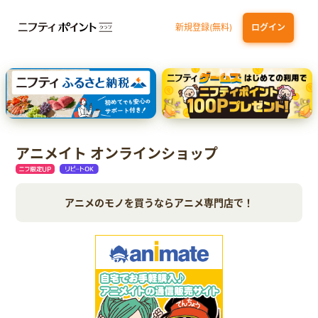
新規登録(無料)
ログイン
dカード GOLD
三井住友カード ゴールド（NL）（家族カード発行）
【実質初月無料】DMM | Disney+(ディズニープラス) セットプラン
SBI証券 確定拠出年金（iDeCo）
アニメイト オンラインショップ
アニメのモノを買うならアニメ専門店で！