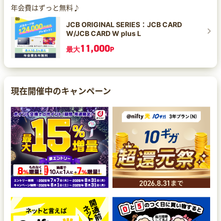
年会費はずっと無料♪
JCB ORIGINAL SERIES：JCB CARD
W/JCB CARD W plus L
11,000
最大
P
現在開催中のキャンペーン