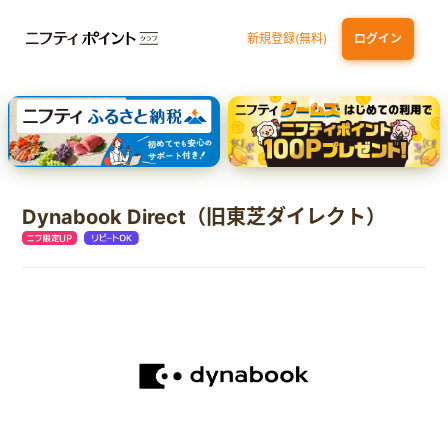
新規登録(無料)
ログイン
dカード GOLD
三井住友カード ゴールド（NL）（家族カード発行）
【実質初月無料】DMM | Disney+(ディズニープラス) セットプラン
SBI証券 確定拠出年金（iDeCo）
Dynabook Direct（旧東芝ダイレクト）