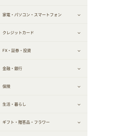
家電・パソコン・スマートフォン
食材宅配
エステ・サロン
スポーツ・フィットネス
すべて見る
クレジットカード
ウォーターサーバー
メンズ美容
日用品・薬局・からだ
ネット買取
すべて見る
FX・証券・投資
家電・パソコン・ソフトウェア
すべて見る
金融・銀行
通信・レンタルサーバー
クレジットカード
すべて見る
保険
スマホアプリ
FX
すべて見る
生活・暮らし
スマホ・携帯電話・SIM
証券
銀行・ネット銀行
すべて見る
ギフト・贈答品・フラワー
定額制有料コンテンツ
仮想通貨
キャッシング・ローン
保険相談・面談
すべて見る