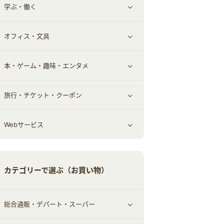
学ぶ・働く
その他投資
その他金融
住まい・暮らし
すべて見る
オフィス・文具
不動産
ギフト・贈答品
すべて見る
本・ゲーム・趣味・エンタメ
引越し
習い事・学習・学校
すべて見る
旅行・チケット・クーポン
エコ・エネルギー
仕事・転職
オフィス・文具
すべて見る
Webサービス
車情報・カーシェア・レンタル
ゲーム・趣味
すべて見る
中古車
音楽・シネマ・エンタメ
旅行・レジャー・航空券・宿泊
すべて見る
カテゴリーで選ぶ（お買い物）
結婚・恋愛
本
チケット・クーポン・チラシ
Webサービス(コミュニティ)
総合通販・デパート・スーパー
お役立ち