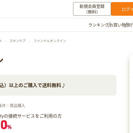
新規会員登録
ログ
（無料）
お買い物
旅
ランキング
マイメニュー
メ
スキンケア
ファンケルオンライン
ポイント通帳
ポイント交換
登録情報
ン
その他
（税込）以上のご購入で送料無料♪
お知らせ
初心者ガイド
よくある質問
キャンペーン
お問い合わせ
条件：商品購入
ログイン
iftyの接続サービスをご利用の方
.0
%