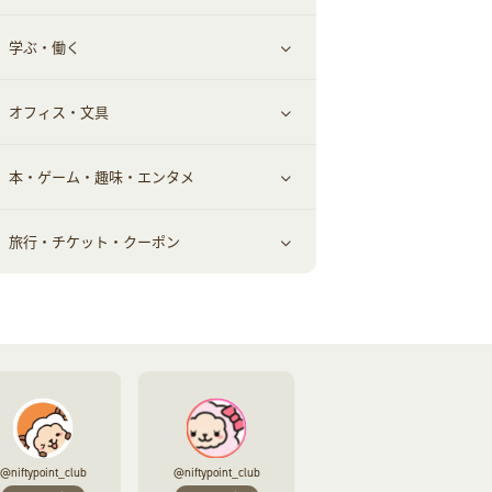
学ぶ・働く
美容・ダイエット用品
スポーツ・フィットネス
車情報・カーシェア・レンタル
すべて見る
オフィス・文具
脱毛用品
日用品・薬局・からだ
お役立ち
ギフト・贈答品
すべて見る
本・ゲーム・趣味・エンタメ
美容食品
生活雑貨・家具インテリア
フラワー
習い事・学習・学校
すべて見る
旅行・チケット・クーポン
赤ちゃん・こども・マタニティ
オフィス・文具
すべて見る
ペット
ゲーム・趣味
すべて見る
ふるさと納税
音楽・シネマ・エンタメ
旅行・レジャー・航空券・宿泊
本
チケット・クーポン・チラシ
@niftypoint_club
@niftypoint_club