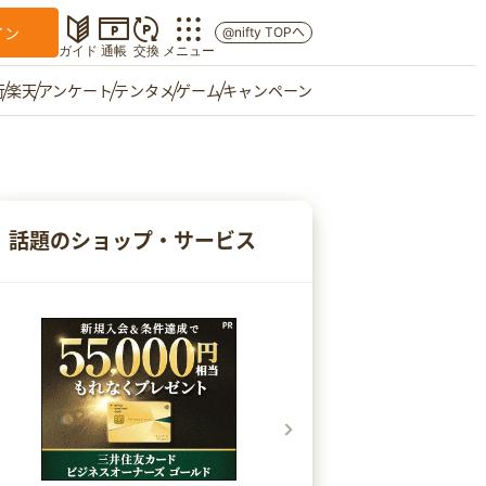
イン
@nifty TOPへ
ガイド
通帳
交換
メニュー
行
楽天
アンケート
テンタメ
ゲーム
キャンペーン
マイショップ
友達紹介
話題のショップ・サービス
ご意見箱