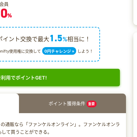
会員
.0
%
1.5
ポイント交換で最大
%
相当に！
@nifty使用権に交換して
0円チャレンジ »
しよう！
利用でポイントGET!
ポイント獲得条件
重要
トの通販なら「ファンケルオンライン」。ファンケルオンラ
心して買うことができる。