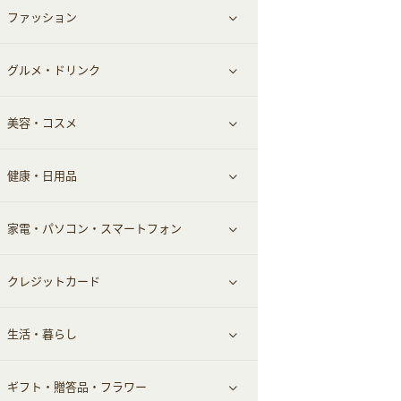
ファッション
すべて見る
赤ちゃん・こども・マタニティ
グルメ・ドリンク
総合通販
すべて見る
ペット
美容・コスメ
デパート・スーパー
ファッション
すべて見る
ふるさと納税
健康・日用品
インナー・下着
グルメ
すべて見る
家電・パソコン・スマートフォン
靴・フットウェア
ドリンク
スキンケア
すべて見る
クレジットカード
小物・かばん
お酒
メイクアップ
健康食品｜青汁・飲料
すべて見る
生活・暮らし
スーツ・フォーマル
食材宅配
ヘアケア
健康食品｜乳酸菌・ケフィア
家電・パソコン・ソフトウェア
すべて見る
ギフト・贈答品・フラワー
メンズ美容
健康食品｜その他
スマホ・携帯電話・SIM
クレジットカード
すべて見る