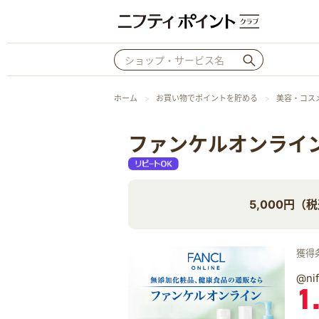
ホーム
お買い物でポイントを貯める
美容・コス
ファンケルオンライ
5,000円
獲得
@n
1