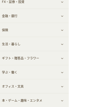
FX・証券・投資
家電・パソコン・ソフトウェア
すべて見る
金融・銀行
通信・レンタルサーバー
クレジットカード
すべて見る
保険
スマホアプリ
FX
すべて見る
生活・暮らし
スマホ・携帯電話・SIM
証券
銀行・ネット銀行
すべて見る
ギフト・贈答品・フラワー
定額制有料コンテンツ
仮想通貨
キャッシング・ローン
保険相談・面談
すべて見る
学ぶ・働く
その他投資
その他金融
住まい・暮らし
すべて見る
オフィス・文具
不動産
ギフト・贈答品
すべて見る
本・ゲーム・趣味・エンタメ
引越し
習い事・学習・学校
すべて見る