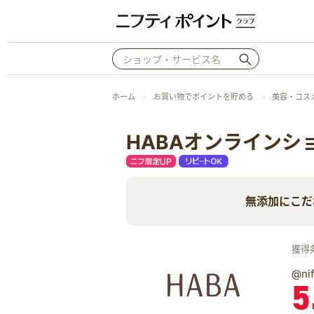
ホーム
お買い物でポイントを貯める
美容・コス
HABAオンラインシ
無添加にこだ
獲得
@n
5