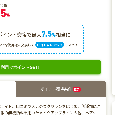
会員
.5
%
7.5
ポイント交換で最大
%
相当に！
@nifty使用権に交換して
0円チャレンジ »
しよう！
利用でポイントGET!
ポイント獲得条件
重要
式サイト。口コミで人気のスクワランをはじめ、無添加にこ
刺激の無機顔料を用いたメイクアップラインの他、ヘアケ