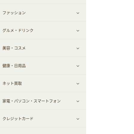
ファッション
すべて見る
グルメ・ドリンク
総合通販
すべて見る
美容・コスメ
ファッション
すべて見る
健康・日用品
インナー・下着
グルメ
すべて見る
ネット買取
スーツ・フォーマル
お酒
ヘアケア
すべて見る
家電・パソコン・スマートフォン
食材宅配
エステ・サロン
スポーツ・フィットネス
すべて見る
クレジットカード
ウォーターサーバー
メンズ美容
日用品・薬局・からだ
ネット買取
すべて見る