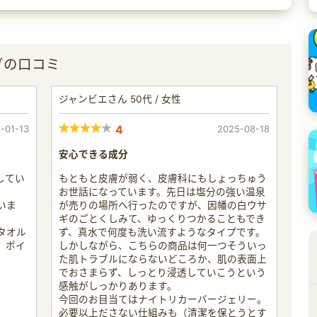
グの口コミ
ジャンビエさん 50代 / 女性
-01-13
4
2025-08-18
安心できる成分
してい
もともと皮膚が弱く、皮膚科にもしょっちゅう
お世話になっています。先日は塩分の強い温泉
いま
が売りの場所へ行ったのですが、因幡の白ウサ
ギのごとくしみて、ゆっくりつかることもでき
タオル
ず、真水で何度も洗い流すようなタイプです。
。ポイ
しかしながら、こちらの商品は何一つそういっ
た肌トラブルにならないどころか、肌の表面上
でおさまらず、しっとり浸透していこうという
感触がしっかりあります。
今回のお目当てはナイトリカーバージェリー。
必要以上ださない仕組みも（清潔を保とうとす