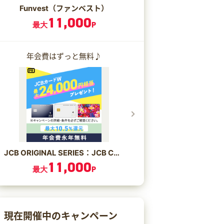
Funvest（ファンベスト）
11,000
最大
P
年会費はずっと無料♪
JCB ORIGINAL SERIES：JCB CARD W/JCB CARD W plus L
11,000
最大
P
現在開催中のキャンペーン