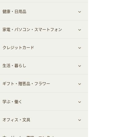
健康・日用品
インナー・下着
グルメ
すべて見る
家電・パソコン・スマートフォン
靴・フットウェア
ドリンク
スキンケア
すべて見る
クレジットカード
小物・かばん
お酒
メイクアップ
健康食品｜青汁・飲料
すべて見る
生活・暮らし
スーツ・フォーマル
食材宅配
ヘアケア
健康食品｜乳酸菌・ケフィア
家電・パソコン・ソフトウェア
すべて見る
ギフト・贈答品・フラワー
メンズ美容
健康食品｜その他
スマホ・携帯電話・SIM
クレジットカード
すべて見る
学ぶ・働く
美容・ダイエット用品
スポーツ・フィットネス
車情報・カーシェア・レンタル
すべて見る
オフィス・文具
脱毛用品
日用品・薬局・からだ
お役立ち
ギフト・贈答品
すべて見る