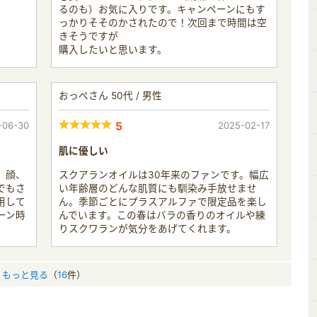
るのも）お気に入りです。キャンペーンにもす
っかりそそのかされたので！次回まで時間は空
きそうですが
購入したいと思います。
おっぺさん 50代 / 男性
-06-30
5
2025-02-17
肌に優しい
。顔、
スクアランオイルは30年来のファンです。幅広
でもさ
い年齢層のどんな肌質にも馴染み手放せませ
用して
ん。季節ごとにプラスアルファで限定品を楽し
ーン時
んでいます。この春はバラの香りのオイルや練
りスクワランが気分をあげてくれます。
もっと見る
（
16
件）