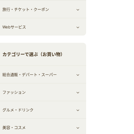
旅行・チケット・クーポン
エコ・エネルギー
仕事・転職
オフィス・文具
すべて見る
Webサービス
車情報・カーシェア・レンタル
ゲーム・趣味
すべて見る
中古車
音楽・シネマ・エンタメ
旅行・レジャー・航空券・宿泊
すべて見る
カテゴリーで選ぶ（お買い物）
結婚・恋愛
本
チケット・クーポン・チラシ
Webサービス(コミュニティ)
総合通販・デパート・スーパー
お役立ち
ファッション
すべて見る
赤ちゃん・こども・マタニティ
グルメ・ドリンク
総合通販
すべて見る
ペット
美容・コスメ
デパート・スーパー
ファッション
すべて見る
ふるさと納税