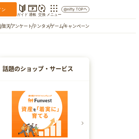
イン
@nifty TOPへ
ガイド
通帳
交換
メニュー
行
楽天
アンケート
テンタメ
ゲーム
キャンペーン
マイショップ
友達紹介
話題のショップ・サービス
ご意見箱