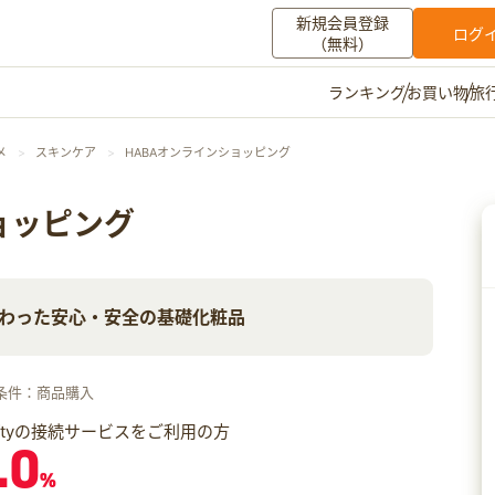
新規会員登録
ログ
（無料）
お買い物
旅
ランキング
マイメニュー
メ
スキンケア
HABAオンラインショッピング
ポイント通帳
ポイント交換
登録情報
ョッピング
その他
わった安心・安全の基礎化粧品
お知らせ
初心者ガイド
よくある質問
キャンペーン
お問い合わせ
条件：商品購入
ログイン
iftyの接続サービスをご利用の方
.0
%