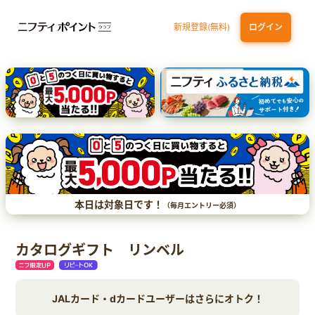
新規登録(無料)
ログイン
三井住友カード（NL）オーロラデザイン
【三井住友銀行口座お持ちの方専用】Olive口座切替
P-one Wiz
ライフカードビジネスライトプラス
dカード
本日は対象日です！
（毎月エントリー必須）
カタログギフト リンベル
JALカード・dカードユーザーはさらにオトク！