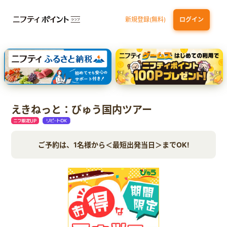
新規登録(無料)
ログイン
dカード GOLD
三井住友カード ゴールド（NL）（家族カード発行）
【実質初月無料】DMM | Disney+(ディズニープラス) セットプラン
SBI証券 確定拠出年金（iDeCo）
えきねっと：びゅう国内ツアー
ご予約は、1名様から＜最短出発当日＞までOK!