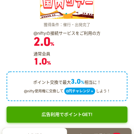
獲得条件：催行・出発完了
@niftyの接続サービスをご利用の方
2.0
%
通常会員
1.0
%
3.0
ポイント交換で最大
%
相当に！
@nifty使用権に交換して
0円チャレンジ »
しよう！
広告利用でポイントGET!