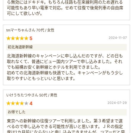
ら無効にはドキドキ。もちろん往路も在来線利用のため遅れる
可能性もあり早い電車で対応。せめて往復で後発列車の自由席
可にして欲しいが。
tmマーちゃんさん 70代 / 女性
5
2024-11-07
初北海道新幹線
北海道新幹線のキャンペーンに申し込んだのですが、どの日も
取れなくて、普通にビュー国内ツアーで申し込みました。それ
でも結構お安く新幹線とホテルを利用できました。
初めての北海道新幹線も快適でした。キャンペーンがもう少し
取りやすいともっといいと思います。
いけうちたつやさん 50代 / 男性
4
2024-07-29
お得でした
東京への新幹線の往復ツアーで利用しました。第３希望まで選
べるので申し込みできる可能性が高いと思います。ＪＲの指定
席は1カ月前にならないと申し込みできませんが、ツアーだと早