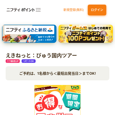
新規登録(無料)
ログイン
三井住友カード ゴールド（NL）（家族カード発行）
dカード GOLD
【実質初月無料】DMM | Disney+(ディズニープラス) セットプラン
SBI証券 確定拠出年金（iDeCo）
えきねっと：びゅう国内ツアー
ご予約は、1名様から＜最短出発当日＞までOK!