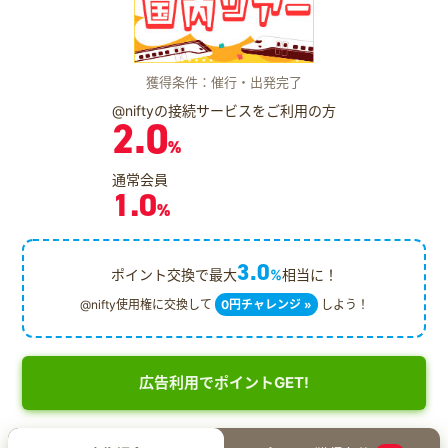
獲得条件：催行・出発完了
@niftyの接続サービスをご利用の方
2.0
%
通常会員
1.0
%
3.0
ポイント交換で最大
%
相当に！
@nifty使用権に交換して
0円チャレンジ »
しよう！
広告利用でポイントGET!