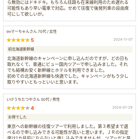
ら無効にはドキドキ。もちろん往路も在来線利用のため遅れる
可能性もあり早い電車で対応。せめて往復で後発列車の自由席
可にして欲しいが。
tmマーちゃんさん 70代 / 女性
5
2024-11-07
初北海道新幹線
北海道新幹線のキャンペーンに申し込んだのですが、どの日も
取れなくて、普通にビュー国内ツアーで申し込みました。それ
でも結構お安く新幹線とホテルを利用できました。
初めての北海道新幹線も快適でした。キャンペーンがもう少し
取りやすいともっといいと思います。
いけうちたつやさん 50代 / 男性
4
2024-07-29
お得でした
東京への新幹線の往復ツアーで利用しました。第３希望まで選
べるので申し込みできる可能性が高いと思います。ＪＲの指定
席は1カ月前にならないと申し込みできませんが、ツアーだと早