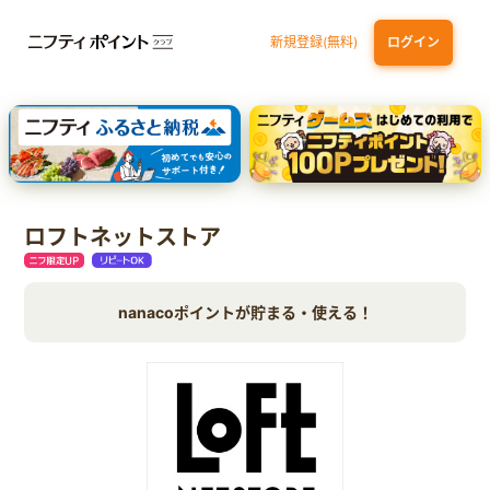
新規登録(無料)
ログイン
dカード
九州カードNEXT
JCB ORIGINAL SERIES：JCBカード S
三井住友カード ゴールド（NL）（家族カード発行）
【実質初月無料】DMM | Disney+(ディズニープラス) セットプラン
ロフトネットストア
nanacoポイントが貯まる・使える！