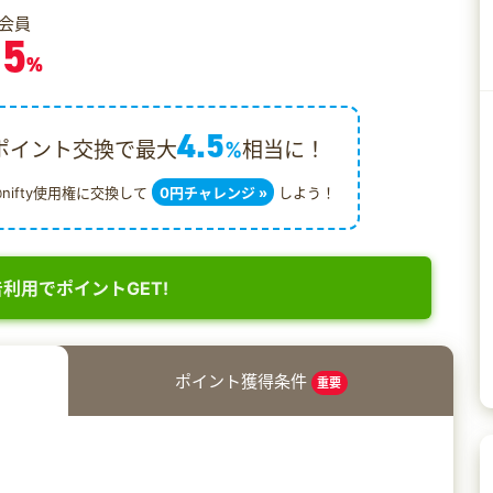
会員
.5
%
4.5
ポイント交換で最大
%
相当に！
@nifty使用権に交換して
0円チャレンジ »
しよう！
利用でポイントGET!
ポイント獲得条件
重要