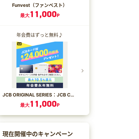
Funvest（ファンベスト）
11,000
最大
P
年会費はずっと無料♪
JCB ORIGINAL SERIES：JCB CARD W/JCB CARD W plus L
11,000
最大
P
現在開催中のキャンペーン