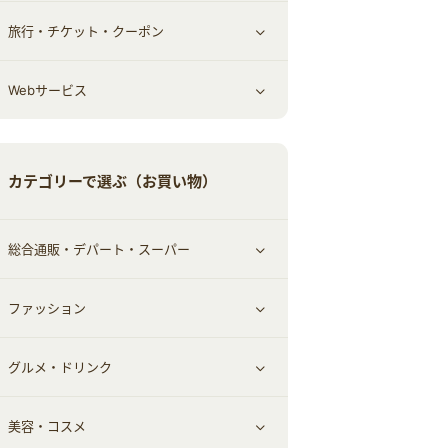
旅行・チケット・クーポン
エコ・エネルギー
仕事・転職
オフィス・文具
すべて見る
Webサービス
車情報・カーシェア・レンタル
ゲーム・趣味
すべて見る
中古車
音楽・シネマ・エンタメ
旅行・レジャー・航空券・宿泊
すべて見る
カテゴリーで選ぶ（お買い物）
結婚・恋愛
本
チケット・クーポン・チラシ
Webサービス(コミュニティ)
総合通販・デパート・スーパー
お役立ち
ファッション
すべて見る
赤ちゃん・こども・マタニティ
グルメ・ドリンク
総合通販
すべて見る
ペット
美容・コスメ
デパート・スーパー
ファッション
すべて見る
ふるさと納税