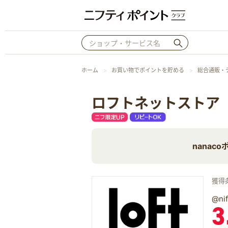
ホーム
お買い物でポイントを貯める
総合通販・
ロフトネットストア
nanac
獲得
@n
3