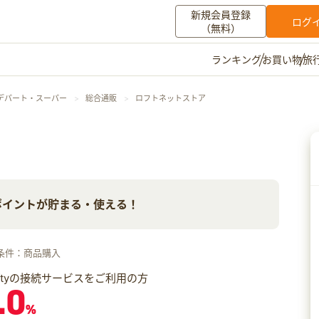
新規会員登録
ログ
（無料）
お買い物
旅
ランキング
マイメニュー
デパート・スーパー
総合通販
ロフトネットストア
ポイント通帳
ポイント交換
登録情報
その他
oポイントが貯まる・使える！
お知らせ
初心者ガイド
よくある質問
キャンペーン
お問い合わせ
条件：商品購入
ログイン
iftyの接続サービスをご利用の方
.0
%