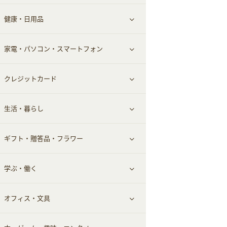
健康・日用品
インナー・下着
グルメ
すべて見る
家電・パソコン・スマートフォン
靴・フットウェア
ドリンク
スキンケア
すべて見る
クレジットカード
小物・かばん
お酒
メイクアップ
健康食品｜青汁・飲料
すべて見る
生活・暮らし
スーツ・フォーマル
食材宅配
ヘアケア
健康食品｜乳酸菌・ケフィア
家電・パソコン・ソフトウェア
すべて見る
ギフト・贈答品・フラワー
メンズ美容
健康食品｜その他
スマホ・携帯電話・SIM
クレジットカード
すべて見る
学ぶ・働く
美容・ダイエット用品
スポーツ・フィットネス
車情報・カーシェア・レンタル
すべて見る
オフィス・文具
脱毛用品
日用品・薬局・からだ
お役立ち
ギフト・贈答品
すべて見る