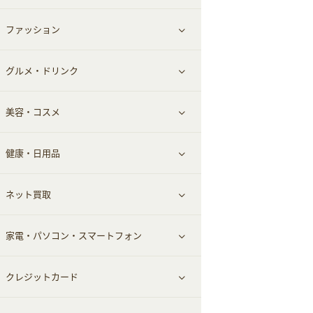
ファッション
すべて見る
グルメ・ドリンク
総合通販
すべて見る
美容・コスメ
ファッション
すべて見る
健康・日用品
インナー・下着
グルメ
すべて見る
ネット買取
スーツ・フォーマル
お酒
ヘアケア
すべて見る
家電・パソコン・スマートフォン
食材宅配
エステ・サロン
スポーツ・フィットネス
すべて見る
クレジットカード
ウォーターサーバー
メンズ美容
日用品・薬局・からだ
ネット買取
すべて見る