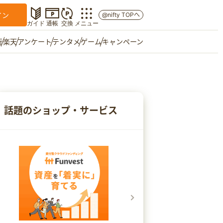
イン
@nifty TOPへ
ガイド
通帳
交換
メニュー
行
楽天
アンケート
テンタメ
ゲーム
キャンペーン
マイショップ
友達紹介
話題のショップ・サービス
ご意見箱