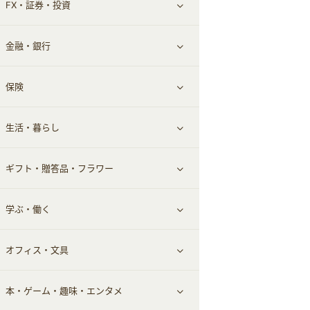
FX・証券・投資
家電・パソコン・ソフトウェア
すべて見る
金融・銀行
通信・レンタルサーバー
クレジットカード
すべて見る
保険
スマホアプリ
FX
すべて見る
生活・暮らし
スマホ・携帯電話・SIM
証券
銀行・ネット銀行
すべて見る
ギフト・贈答品・フラワー
定額制有料コンテンツ
仮想通貨
キャッシング・ローン
保険相談・面談
すべて見る
学ぶ・働く
その他投資
その他金融
住まい・暮らし
すべて見る
オフィス・文具
不動産
ギフト・贈答品
すべて見る
本・ゲーム・趣味・エンタメ
引越し
習い事・学習・学校
すべて見る