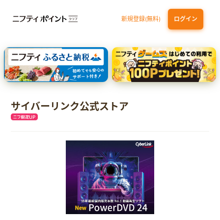
新規登録(無料)
ログイン
dカード GOLD
三井住友カード ゴールド（NL）（家族カード発行）
【実質初月無料】DMM | Disney+(ディズニープラス) セットプラン
SBI証券 確定拠出年金（iDeCo）
サイバーリンク公式ストア