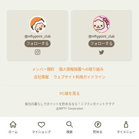
@niftypoint_club
@niftypoint_club
フォローする
フォローする
メンバー規約
個人情報保護への取り組み
会社情報
ウェブサイト利用ガイドライン
PC版を見る
毎日の暮らしでポイントを貯めるなら！ニフティポイントクラブ
©NIFTY Corporation
お買い物・サービス利用で貯める
ログイン
ホーム
マイショップ
検索
貯める
マイメニュー