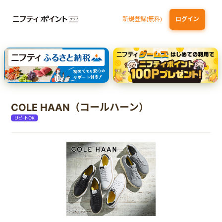
新規登録(無料)
ログイン
エポスカード【最短1週間程度付与】
【親権者さまの代理申込専用】三井住友銀行Oliveお子さま用口座
三井住友カード（NL）
COLE HAAN（コールハーン）