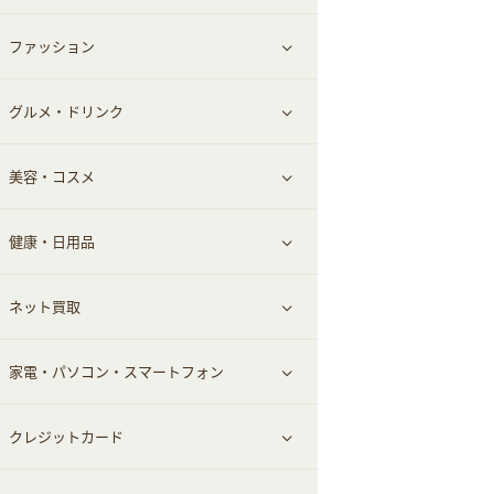
ファッション
すべて見る
グルメ・ドリンク
総合通販
すべて見る
美容・コスメ
ファッション
すべて見る
健康・日用品
インナー・下着
グルメ
すべて見る
ネット買取
スーツ・フォーマル
お酒
ヘアケア
すべて見る
家電・パソコン・スマートフォン
食材宅配
エステ・サロン
スポーツ・フィットネス
すべて見る
クレジットカード
ウォーターサーバー
メンズ美容
日用品・薬局・からだ
ネット買取
すべて見る