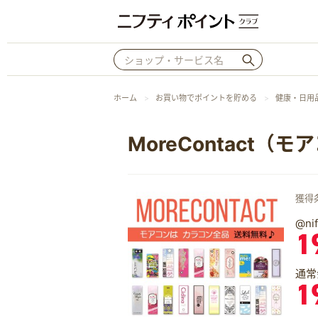
ホーム
お買い物でポイントを貯める
健康・日用
MoreContact（
獲得
@n
1
通常
1