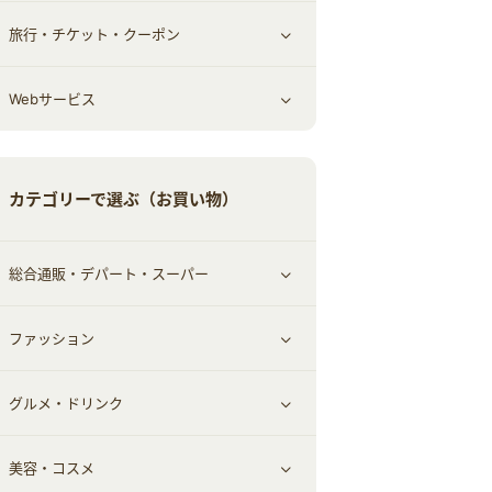
旅行・チケット・クーポン
エコ・エネルギー
仕事・転職
オフィス・文具
すべて見る
Webサービス
車情報・カーシェア・レンタル
ゲーム・趣味
すべて見る
中古車
音楽・シネマ・エンタメ
旅行・レジャー・航空券・宿泊
すべて見る
カテゴリーで選ぶ（お買い物）
結婚・恋愛
本
チケット・クーポン・チラシ
Webサービス(コミュニティ)
総合通販・デパート・スーパー
お役立ち
ファッション
すべて見る
赤ちゃん・こども・マタニティ
グルメ・ドリンク
総合通販
すべて見る
ペット
美容・コスメ
デパート・スーパー
ファッション
すべて見る
ふるさと納税