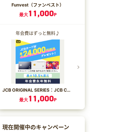
Funvest（ファンベスト）
11,000
最大
P
年会費はずっと無料♪
JCB ORIGINAL SERIES：JCB CARD W/JCB CARD W plus L
11,000
最大
P
現在開催中のキャンペーン