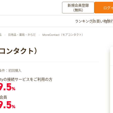
新規会員登録
ログ
（無料）
お買い物
旅
ランキング
マイメニュー
品
日用品・薬局・からだ
MoreContact（モアコンタクト）
ポイント通帳
ポイント交換
登録情報
モアコンタクト）
その他
条件：初回購入
お知らせ
初心者ガイド
よくある質問
キャンペーン
お問い合わせ
iftyの接続サービスをご利用の方
9.5
%
ログイン
会員
9.5
%