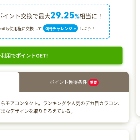
29.25
ポイント交換で最大
%
相当に！
@nifty使用権に交換して
0円チャレンジ »
しよう！
利用でポイントGET!
ポイント獲得条件
重要
ならモアコンタクト。ランキングや人気のデカ目カラコン、
ざまなデザインを取りそろえている。