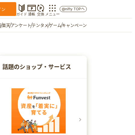
イン
@nifty TOPへ
ガイド
通帳
交換
メニュー
行
楽天
アンケート
テンタメ
ゲーム
キャンペーン
マイショップ
友達紹介
話題のショップ・サービス
ご意見箱