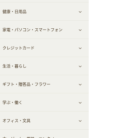
健康・日用品
インナー・下着
グルメ
すべて見る
家電・パソコン・スマートフォン
靴・フットウェア
ドリンク
スキンケア
すべて見る
クレジットカード
小物・かばん
お酒
メイクアップ
健康食品｜青汁・飲料
すべて見る
生活・暮らし
スーツ・フォーマル
食材宅配
ヘアケア
健康食品｜乳酸菌・ケフィア
家電・パソコン・ソフトウェア
すべて見る
ギフト・贈答品・フラワー
メンズ美容
健康食品｜その他
スマホ・携帯電話・SIM
クレジットカード
すべて見る
学ぶ・働く
美容・ダイエット用品
スポーツ・フィットネス
車情報・カーシェア・レンタル
すべて見る
オフィス・文具
脱毛用品
日用品・薬局・からだ
お役立ち
ギフト・贈答品
すべて見る