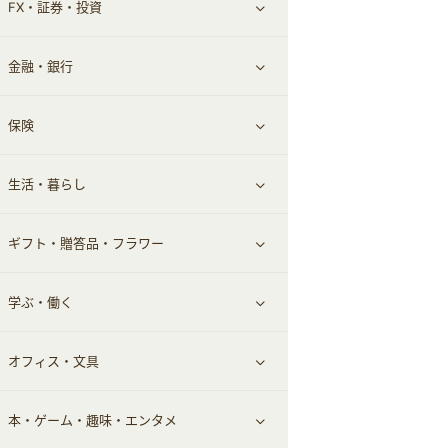
FX・証券・投資
家電・パソコン・ソフトウェア
すべて見る
金融・銀行
通信・レンタルサーバー
クレジットカード
すべて見る
保険
スマホアプリ
FX
すべて見る
生活・暮らし
スマホ・携帯電話・SIM
証券
銀行・ネット銀行
すべて見る
ギフト・贈答品・フラワー
定額制有料コンテンツ
仮想通貨
キャッシング・ローン
保険相談・面談
すべて見る
学ぶ・働く
その他投資
その他金融
住まい・暮らし
すべて見る
オフィス・文具
不動産
ギフト・贈答品
すべて見る
本・ゲーム・趣味・エンタメ
引越し
習い事・学習・学校
すべて見る