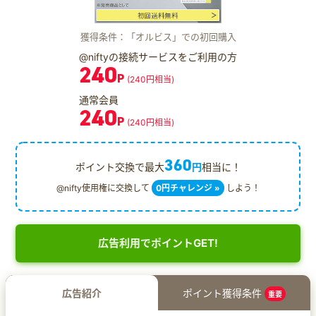
獲得条件：「オルビス」での初回購入
@niftyの接続サービスをご利用の方
240
P
(240円相当)
通常会員
240
P
(240円相当)
360
ポイント交換で最大
円
相当に！
@nifty使用権に交換して
0円チャレンジ »
しよう！
広告利用でポイントGET!
広告紹介
ポイント獲得条件
重要