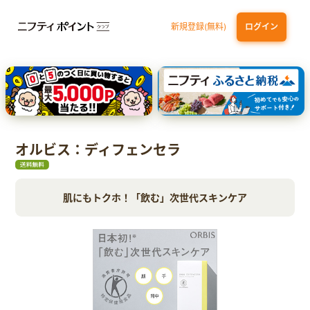
新規登録(無料)
ログイン
三井住友カード（NL）オーロラデザイン
【三井住友銀行口座お持ちの方専用】Olive口座切替
P-one Wiz
ライフカードビジネスライトプラス
dカード
オルビス：ディフェンセラ
肌にもトクホ！「飲む」次世代スキンケア