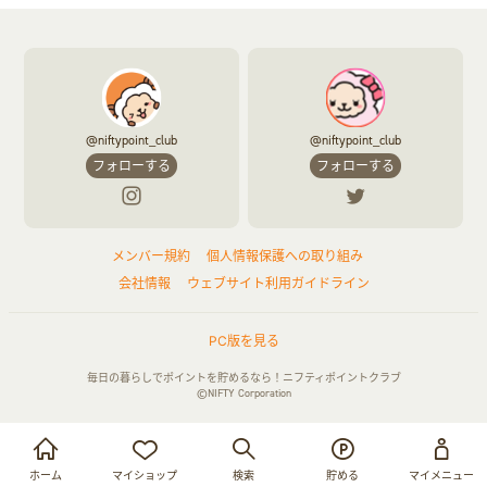
@niftypoint_club
@niftypoint_club
フォローする
フォローする
メンバー規約
個人情報保護への取り組み
会社情報
ウェブサイト利用ガイドライン
PC版を見る
毎日の暮らしでポイントを貯めるなら！ニフティポイントクラブ
©NIFTY Corporation
お買い物・サービス利用で貯める
ログイン
ホーム
マイショップ
検索
貯める
マイメニュー