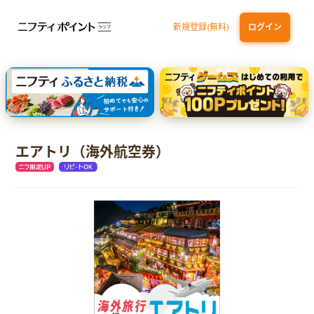
新規登録(無料)
ログイン
dカード GOLD
三井住友カード ゴールド（NL）（家族カード発行）
【実質初月無料】DMM | Disney+(ディズニープラス) セットプラン
SBI証券 確定拠出年金（iDeCo）
エアトリ（海外航空券）