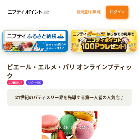
新規登録(無料)
ログイン
三井住友カード ゴールド（NL）（家族カード発行）
dカード GOLD
【実質初月無料】DMM | Disney+(ディズニープラス) セットプラン
SBI証券 確定拠出年金（iDeCo）
ピエール・エルメ・パリ オンラインブティッ
ク
21世紀のパティスリー界を先導する第一人者の人気店♪