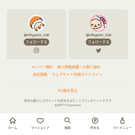
@niftypoint_club
@niftypoint_club
フォローする
フォローする
メンバー規約
個人情報保護への取り組み
会社情報
ウェブサイト利用ガイドライン
PC版を見る
毎日の暮らしでポイントを貯めるなら！ニフティポイントクラブ
©NIFTY Corporation
お買い物・サービス利用で貯める
ログイン
ホーム
マイショップ
検索
貯める
マイメニュー