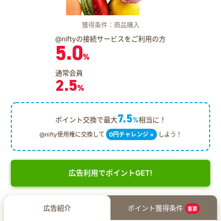
獲得条件：商品購入
@niftyの接続サービスをご利用の方
5.0
%
通常会員
2.5
%
7.5
ポイント交換で最大
%
相当に！
@nifty使用権に交換して
0円チャレンジ »
しよう！
広告利用でポイントGET!
広告紹介
ポイント獲得条件
重要