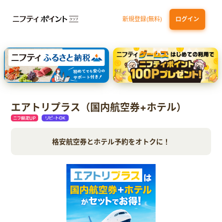
新規登録(無料)
ログイン
三井住友カード ゴールド（NL）（家族カード発行）
dカード GOLD
【実質初月無料】DMM | Disney+(ディズニープラス) セットプラン
SBI証券 確定拠出年金（iDeCo）
エアトリプラス（国内航空券+ホテル）
格安航空券とホテル予約をオトクに！