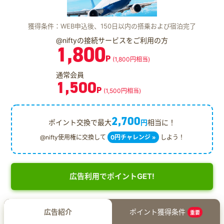
獲得条件：WEB申込後、150日以内の搭乗および宿泊完了
@niftyの接続サービスをご利用の方
1,800
P
(1,800円相当)
通常会員
1,500
P
(1,500円相当)
2,700
ポイント交換で最大
円
相当に！
@nifty使用権に交換して
0円チャレンジ »
しよう！
広告利用でポイントGET!
広告紹介
ポイント獲得条件
重要