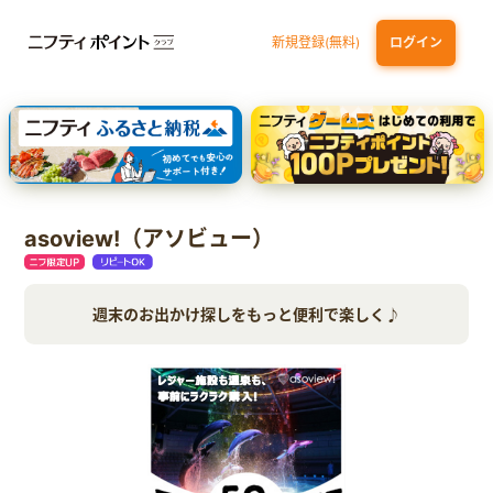
新規登録(無料)
ログイン
三井住友カード ゴールド（NL）（家族カード発行）
dカード GOLD
【実質初月無料】DMM | Disney+(ディズニープラス) セットプラン
SBI証券 確定拠出年金（iDeCo）
asoview!（アソビュー）
週末のお出かけ探しをもっと便利で楽しく♪