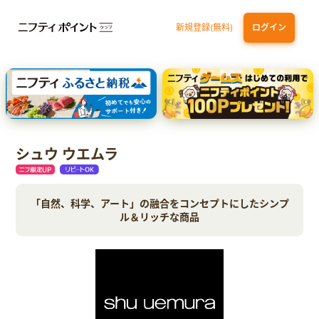
新規登録(無料)
ログイン
dカード
九州カードNEXT
JCB ORIGINAL SERIES：JCBカード S
三井住友カード ゴールド（NL）（家族カード発行）
【実質初月無料】DMM | Disney+(ディズニープラス) セットプラン
シュウ ウエムラ
「自然、科学、アート」の融合をコンセプトにしたシンプ
ル＆リッチな商品