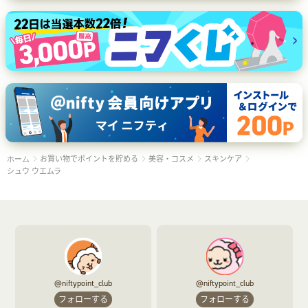
お買い物でポイントを貯める
美容・コスメ
スキンケア
ホーム
シュウ ウエムラ
@niftypoint_club
@niftypoint_club
フォローする
フォローする